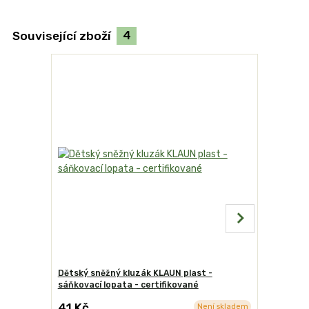
Související zboží
4
Dětský sněžný kluzák KLAUN plast -
Dětský sn
sáňkovací lopata - certifikované
sáňkovací 
41 Kč
2
Není skladem