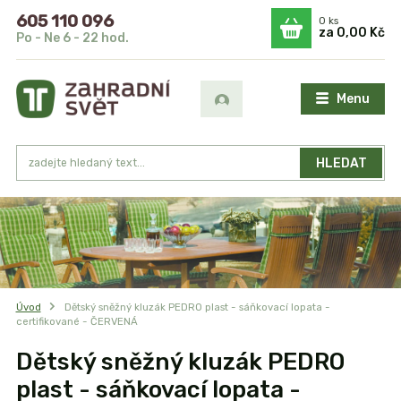
605 110 096
0
ks
za
0,00 Kč
Po - Ne 6 - 22 hod.
Menu
HLEDAT
Úvod
Dětský sněžný kluzák PEDRO plast - sáňkovací lopata -
certifikované - ČERVENÁ
Dětský sněžný kluzák PEDRO
plast - sáňkovací lopata -