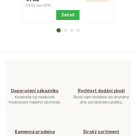
cena od
34 Kč
bez DPH
cena od
21
Detail
Doporučení zákazníků
Rychlost dodání zboží
Koukněte na nezávislé
Zboží vám dodáme do druhého
hodnocení našeho obchodu.
dne od obdržení platby.
Kamenná prodejna
Široký sortiment