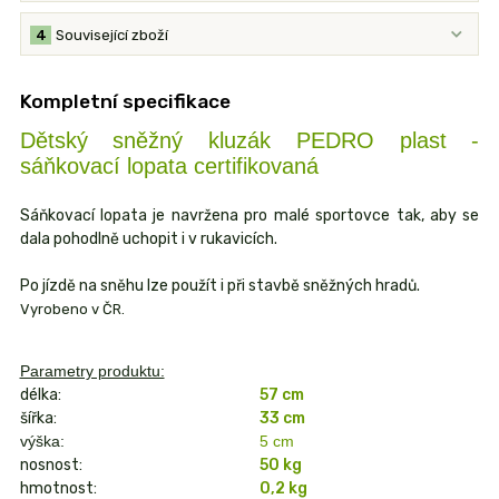
4
Související zboží
Kompletní specifikace
Dětský sněžný kluzák PEDRO plast -
sáňkovací lopata certifikovaná
Sáňkovací lopata je navržena pro malé sportovce tak, aby se
dala pohodlně uchopit i v rukavicích.
Po jízdě na sněhu lze použít i při stavbě sněžných hradů.
Vyrobeno v ČR.
Parametry produktu:
délka:
57 cm
šířka:
33 cm
výška:
5 cm
nosnost:
50 kg
hmotnost:
0,2 kg