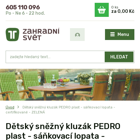
605 110 096
0
ks
za
0,00 Kč
Po - Ne 6 - 22 hod.
Menu
HLEDAT
Úvod
Dětský sněžný kluzák PEDRO plast - sáňkovací lopata -
certifikované - ZELENÁ
Dětský sněžný kluzák PEDRO
plast - sáňkovací lopata -