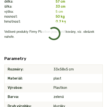
délka:
57 cm
šířka:
33 cm
výška:
5 cm
nosnost:
50 kg
hmotnost:
0,2 kg
Veškeré produkty Firmy Plastkon jsou certifikovány, viz. obrázek
nahoře.
Parametry
Rozměry
33x58x5 cm
Materiál
plast
Výrobce
Plastkon
Barva
zelená
Druh výrobku
kluzáky