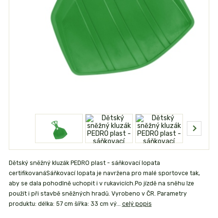
Dětský sněžný kluzák PEDRO plast - sáňkovací lopata
certifikovanáSáňkovací lopata je navržena pro malé sportovce tak,
aby se dala pohodlně uchopit i v rukavicích.Po jízdě na sněhu lze
použít i při stavbě sněžných hradů. Vyrobeno v ČR. Parametry
produktu: délka: 57 cm šířka: 33 cm vý...
celý popis