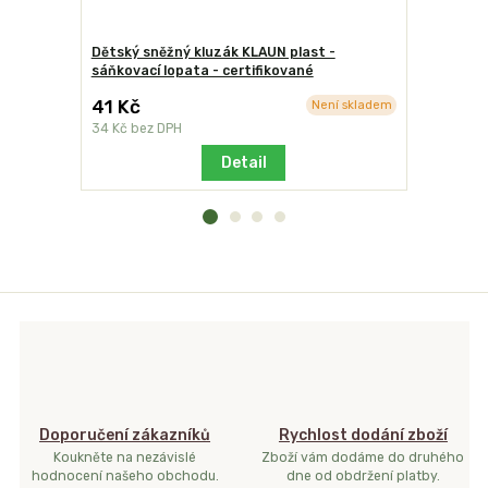
Dětský sněžný kluzák KLAUN plast -
Dětský sn
sáňkovací lopata - certifikované
sáňkovací 
41 Kč
2
Není skladem
cena od
34 Kč
bez DPH
cena od
21
Detail
Doporučení zákazníků
Rychlost dodání zboží
Koukněte na nezávislé
Zboží vám dodáme do druhého
hodnocení našeho obchodu.
dne od obdržení platby.