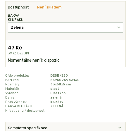
Dostupnost
Není skladem
BARVA
KLUZÁKU
47 Kč
39 Kč
bez DPH
Momentálně není k dispozici
Číslo produktu:
DESBK250
EAN kód:
8595096943130
Rozměry:
33x58x5 cm
Materiál:
plast
Výrobce:
Plastkon
Barva:
zelená
Druh výrobku:
kluzáky
BARVA KLUZÁKU:
ZELENÁ
Hlídat cenu / dostupnost
Kompletní specifikace