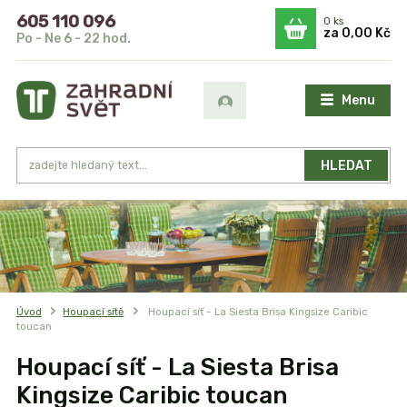
605 110 096
0
ks
za
0,00 Kč
Po - Ne 6 - 22 hod.
Menu
HLEDAT
Úvod
Houpací sítě
Houpací síť - La Siesta Brisa Kingsize Caribic
toucan
Houpací síť - La Siesta Brisa
Kingsize Caribic toucan