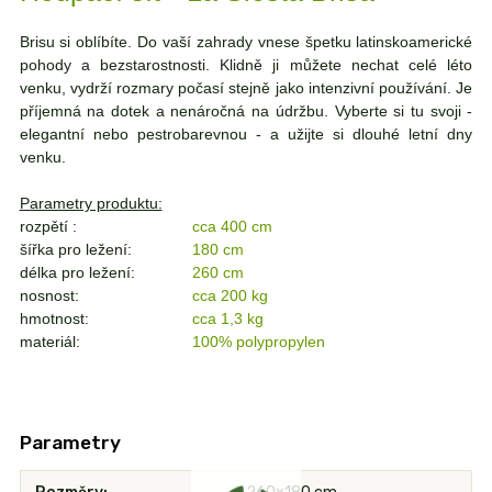
Brisu si oblíbíte. Do vaší zahrady vnese špetku latinskoamerické
pohody a bezstarostnosti. Klidně ji můžete nechat celé léto
venku, vydrží rozmary počasí stejně jako intenzivní používání. Je
příjemná na dotek a nenáročná na údržbu. Vyberte si tu svoji -
elegantní nebo pestrobarevnou - a užijte si dlouhé letní dny
venku.
Parametry produktu:
rozpětí :
cca 400 cm
šířka pro ležení:
180 cm
délka pro ležení:
260 cm
nosnost:
cca 200 kg
hmotnost:
cca 1,3 kg
materiál:
100% polypropylen
Parametry