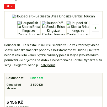
Akce
Houpací síť - La Siesta Brisa Brisu si oblíbíte. Do vaší zahrady vnese
špetku latinskoamerické pohody a bezstarostnosti. Klidně ji můžete
nechat celé léto venku, vydrží rozmary počasí stejně jako intenzivní
používání. Je příjemná na dotek a nenáročná na údržbu. Vyberte si tu
svoji - elegantní nebo p...
celý popis
Dostupnost
Skladem
Cena před
3 590 Kč
slevou
3 156 Kč
2 608 Kč
bez DPH