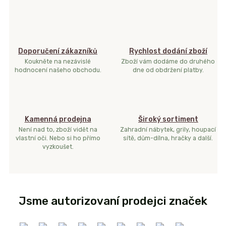
Doporučení zákazníků
Rychlost dodání zboží
Koukněte na nezávislé
Zboží vám dodáme do druhého
hodnocení našeho obchodu.
dne od obdržení platby.
Kamenná prodejna
Široký sortiment
Není nad to, zboží vidět na
Zahradní nábytek, grily, houpací
vlastní oči. Nebo si ho přímo
sítě, dům-dílna, hračky a další.
vyzkoušet.
Jsme autorizovaní prodejci značek