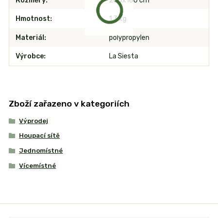
Rozměry
260x180 cm
Hmotnost
1,3 kg
Materiál
polypropylen
Výrobce
La Siesta
Zboží zařazeno v kategoriích
Výprodej
Houpací sítě
Jednomístné
Vícemístné