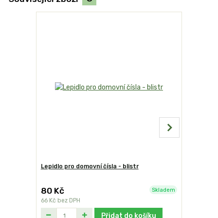
Lepidlo pro domovní čísla - blistr
Domovní čí
80 Kč
249 Kč
Skladem
66 Kč
bez DPH
206 Kč
bez
Přidat do košíku