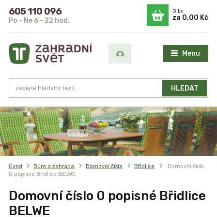
605 110 096
0
ks
za
0,00 Kč
Po - Ne 6 - 22 hod.
Menu
HLEDAT
Úvod
Dům a zahrada
Domovní čísla
Břidlice
Domovní číslo
0 popisné Břidlice BELWE
Domovní číslo 0 popisné Břidlice
BELWE