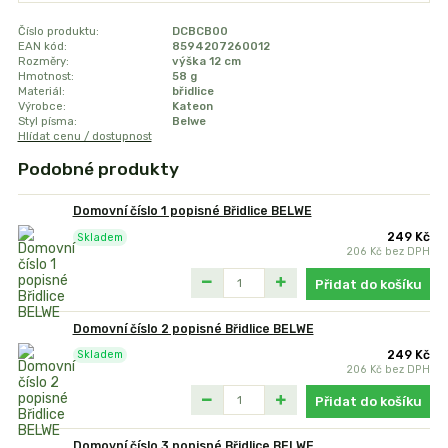
Číslo produktu:
DCBCB00
EAN kód:
8594207260012
Rozměry:
výška 12 cm
Hmotnost:
58 g
Materiál:
břidlice
Výrobce:
Kateon
Styl písma:
Belwe
Hlídat cenu / dostupnost
Podobné produkty
Domovní číslo 1 popisné Břidlice BELWE
249 Kč
Skladem
206 Kč
bez DPH
Přidat do košíku
Domovní číslo 2 popisné Břidlice BELWE
249 Kč
Skladem
206 Kč
bez DPH
Přidat do košíku
Domovní číslo 3 popisné Břidlice BELWE