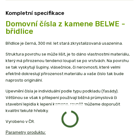
Kompletní specifikace
Domovní čísla z kamene BELWE -
břidlice
Břidlice je černá, 300 mil. let stará zkrystalizovaná usazenina.
Struktura povrchu se může lišit, je to dáno vlastnostmi materiálu,
který má přirozenou tendenci loupat se po vrstvách. Na povrchu
se tak vyskytují šupiny, vlásečnice, či nerovnosti, které velmi
efektně dokreslují přirozenost materiálu a vaše číslo tak bude
naprosto originální.
Upevnění čísla je individuální podle typu podkladu (fasády).
Většinou se však k přilepení používají běžná průmyslová či
stavební lepidla k lepení kamene, rovněž můžeme doporučit
kvalitní tekuté hřebíky.
Vyrobeno v ČR.
Parametry produktu: