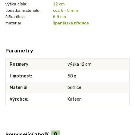
výška čísla:
12 cm
tloušťka materiálu:
cca 6 - 8 mm
šířka čísla:
6,9
cm
materiál:
španělská břidlice
Parametry
Rozměry
výška 12 cm
Hmotnost
58 g
Materiál
břidlice
Výrobce
Kateon
Související zboží
8