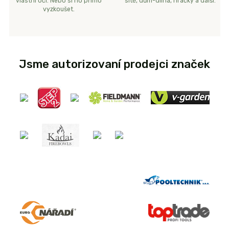
vlastní oči. Nebo si ho přímo
sítě, dům-dílna, hračky a další.
vyzkoušet.
Jsme autorizovaní prodejci značek