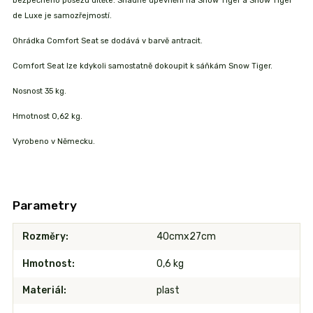
bezpečného posezu dítěte. Snadné upevnění na Snow Tiger a Snow Tiger
de Luxe je samozřejmostí.
Ohrádka Comfort Seat se dodává v barvě antracit.
Comfort Seat lze kdykoli samostatně dokoupit k sáňkám Snow Tiger.
Nosnost 35 kg.
Hmotnost 0,62 kg.
Vyrobeno v Německu.
Parametry
Rozměry
40cmx27cm
Hmotnost
0,6 kg
Materiál
plast