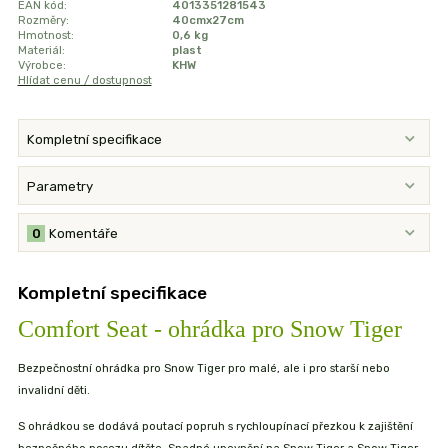
EAN kód:
4013351281543
Rozměry:
40cmx27cm
Hmotnost:
0,6 kg
Materiál:
plast
Výrobce:
KHW
Hlídat cenu / dostupnost
Kompletní specifikace
Parametry
0
Komentáře
Kompletní specifikace
Comfort Seat - ohrádka pro Snow Tiger
Bezpečnostní ohrádka pro Snow Tiger pro malé, ale i pro starší nebo
invalidní děti.
S ohrádkou se dodává poutací popruh s rychloupínací přezkou k zajištění