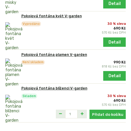
Detail
Pokojová fontána květ V-garden
30 % sleva
Vyprodáno
690 Kč
570 Kč
bez DPH
Detail
Pokojová fontána plamen V-garden
990 Kč
Není skladem
818 Kč
bez DPH
Detail
Pokojová fontána blíženci V-garden
30 % sleva
Skladem
690 Kč
570 Kč
bez DPH
Přidat do košíku