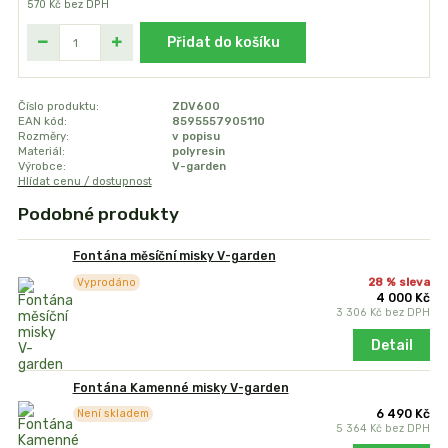
570 Kč
bez DPH
Přidat do košíku
Číslo produktu:
ZDV600
EAN kód:
8595557905110
Rozměry:
v popisu
Materiál:
polyresin
Výrobce:
V-garden
Hlídat cenu / dostupnost
Podobné produkty
Fontána měsíční misky V-garden
28 % sleva
Vyprodáno
4 000 Kč
3 306 Kč
bez DPH
Detail
Fontána Kamenné misky V-garden
6 490 Kč
Není skladem
5 364 Kč
bez DPH