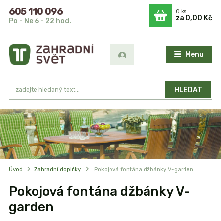
605 110 096
0
ks
za
0,00 Kč
Po - Ne 6 - 22 hod.
Menu
HLEDAT
Úvod
Zahradní doplňky
Pokojová fontána džbánky V-garden
Pokojová fontána džbánky V-
garden