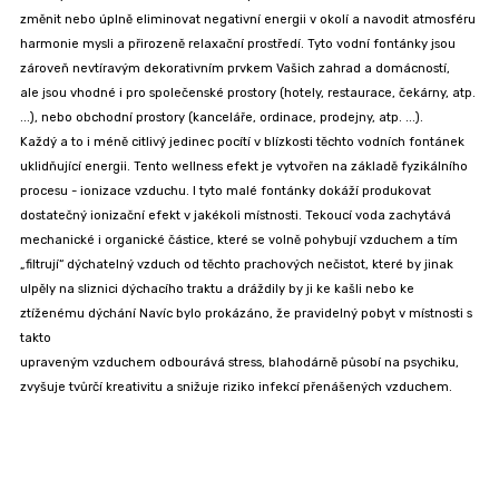
změnit nebo úplně eliminovat negativní energii v okolí a navodit atmosféru
harmonie mysli a přirozeně relaxační prostředí. Tyto vodní fontánky jsou
zároveň nevtíravým dekorativním prvkem Vašich zahrad a domácností,
ale jsou vhodné i pro společenské prostory (hotely, restaurace, čekárny, atp.
...), nebo obchodní prostory (kanceláře, ordinace, prodejny, atp. ...).
Každý a to i méně citlivý jedinec pocítí v blízkosti těchto vodních fontánek
uklidňující energii. Tento wellness efekt je vytvořen na základě fyzikálního
procesu - ionizace vzduchu. I tyto malé fontánky dokáží produkovat
dostatečný ionizační efekt v jakékoli místnosti. Tekoucí voda zachytává
mechanické i organické částice, které se volně pohybují vzduchem a tím
„filtrují“ dýchatelný vzduch od těchto prachových nečistot, které by jinak
ulpěly na sliznici dýchacího traktu a dráždily by ji ke kašli nebo ke
ztíženému dýchání Navíc bylo prokázáno, že pravidelný pobyt v místnosti s
takto
upraveným vzduchem odbourává stress, blahodárně působí na psychiku,
zvyšuje tvůrčí kreativitu a snižuje riziko infekcí přenášených vzduchem.