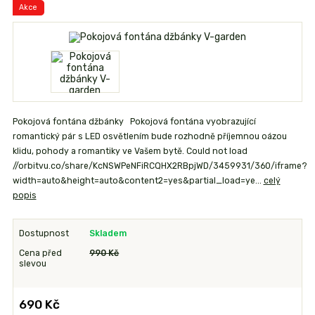
Akce
Pokojová fontána džbánky Pokojová fontána vyobrazující
romantický pár s LED osvětlením bude rozhodně příjemnou oázou
klidu, pohody a romantiky ve Vašem bytě. Could not load
//orbitvu.co/share/KcNSWPeNFiRCQHX2RBpjWD/3459931/360/iframe?
width=auto&height=auto&content2=yes&partial_load=ye...
celý
popis
Dostupnost
Skladem
Cena před
990 Kč
slevou
690 Kč