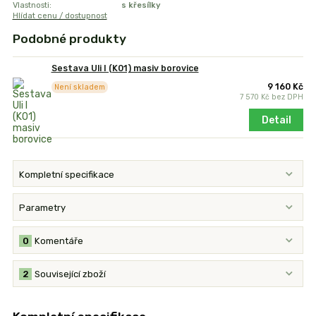
Vlastnosti:
s křesílky
Hlídat cenu / dostupnost
Podobné produkty
Sestava Uli I (K01) masiv borovice
9 160 Kč
Není skladem
7 570 Kč
bez DPH
Detail
Kompletní specifikace
Parametry
0
Komentáře
2
Související zboží