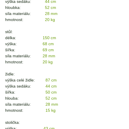
výška sedáku:
44 cm
hloubka:
52 cm
síla materiálu:
28 mm
hmotnost:
20 kg
stůl:
délka:
150 cm
výška:
68 cm
šířka:
69 cm
síla materiálu:
28 mm
hmotnost:
20 kg
židle:
výška celé židle:
87 cm
výška sedáku:
44 cm
šířka:
50 cm
hlouba:
52 cm
síla materiálu:
28 mm
hmotnost:
15 kg
stolička:
výška:
43 cm