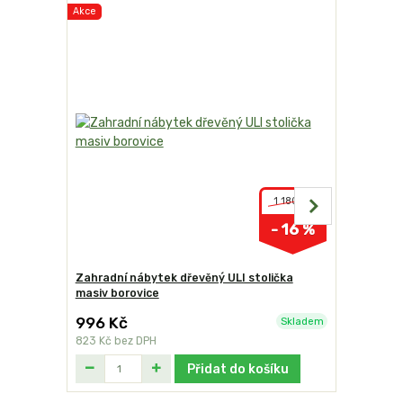
Akce
1 180 Kč
- 16 %
Zahradní nábytek dřevěný ULI stolička
Zahradní n
masiv borovice
sestava m
996 Kč
8 994 
Skladem
823 Kč
bez DPH
7 433 Kč
b
Přidat do košíku