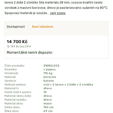
lavice 2 židle 2 stoličky Síla materiálu 28 mm, vysoce kvalitní český
výrobek z masivní borovice, dřevo je pasterizováno sušením na 80°C.
Spojovací materiál je součás...
celý popis
Dostupnost
Není skladem
14 700 Kč
12 149 Kč
bez DPH
Momentálně není k dispozici
Číslo produktu:
ZNMULX02
Rozměry:
v popisu
Hmotnost:
110 kg
Materiál:
borovice
Výrobce:
Kateon
Velikost sestavy:
stůl + 2 lavice + 2 židle + 2 stoličky
Materiál H:
dřevo
Počet míst k sezení:
10
Materiál rámu židle:
dřevo
Materiál sedáku:
dřevo
Materiál stolu:
masiv
Délka stolu:
150 cm
Šířka stolu:
69 cm