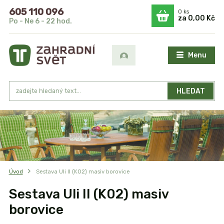
605 110 096
0
ks
za
0,00 Kč
Po - Ne 6 - 22 hod.
Menu
HLEDAT
Úvod
Sestava Uli II (K02) masiv borovice
Sestava Uli II (K02) masiv
borovice