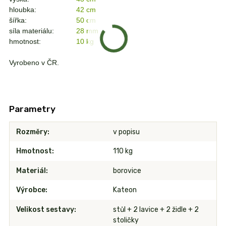
hloubka:
42 cm
šířka:
50 cm
síla materiálu:
28 mm
hmotnost:
10 kg
Vyrobeno v ČR.
Parametry
Rozměry
v popisu
Hmotnost
110 kg
Materiál
borovice
Výrobce
Kateon
Velikost sestavy
stůl + 2 lavice + 2 židle + 2
stoličky