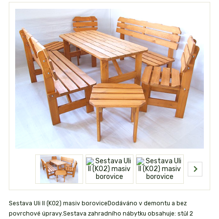
Sestava Uli II (K02) masiv boroviceDodáváno v demontu a bez
povrchové úpravy.Sestava zahradního nábytku obsahuje: stůl 2