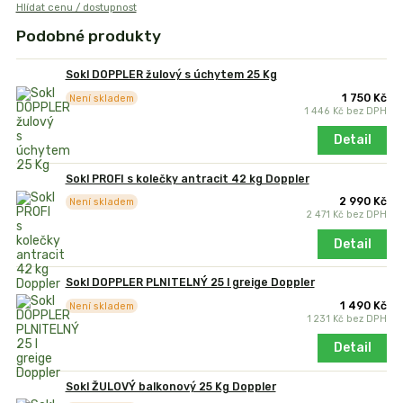
Hlídat cenu / dostupnost
Podobné produkty
Sokl DOPPLER žulový s úchytem 25 Kg
1 750 Kč
Není skladem
1 446 Kč
bez DPH
Detail
Sokl PROFI s kolečky antracit 42 kg Doppler
2 990 Kč
Není skladem
2 471 Kč
bez DPH
Detail
Sokl DOPPLER PLNITELNÝ 25 l greige Doppler
1 490 Kč
Není skladem
1 231 Kč
bez DPH
Detail
Sokl ŽULOVÝ balkonový 25 Kg Doppler