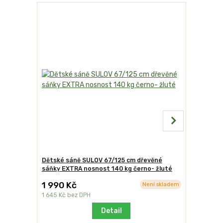
TOP produk
Dětské sáně SULOV 67/125 cm dřevěné
Dětské sá
sáňky EXTRA nosnost 140 kg černo- žluté
sáňky EXT
1 990 Kč
1 990 K
Není skladem
1 645 Kč
bez DPH
1 645 Kč
b
Detail