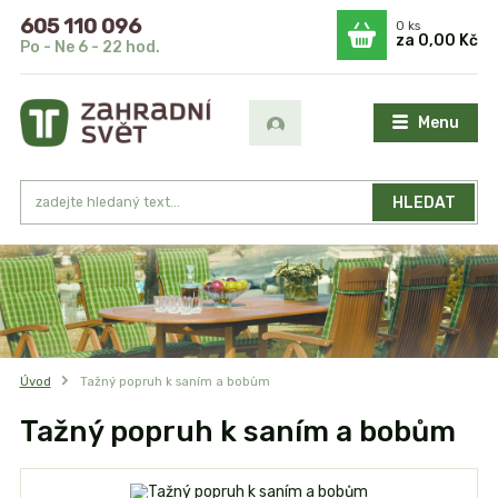
605 110 096
0
ks
za
0,00 Kč
Po - Ne 6 - 22 hod.
Menu
HLEDAT
Úvod
Tažný popruh k saním a bobům
Tažný popruh k saním a bobům