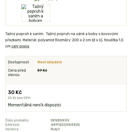
Tažný popruh k saním Tažný popruh na sáně a boby s kovovými
přezkami. Materiál: polyamid Rozměry: 200 x 2 cm (d x š), tloušťka 1,5
cm
celý popis
Dostupnost
Není skladem
Cena před
59 Kč
slevou
30 Kč
25 Kč
bez DPH
Momentálně není k dispozici
Číslo produktu:
DESBSXO3
EAN kód:
4891223084825
Výrobce:
Rulyt