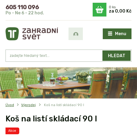
605 110 096
0
ks
za
0,00 Kč
Po - Ne 6 - 22 hod.
Menu
HLEDAT
Úvod
Výprodej
Koš na listí skládací 90 l
Koš na listí skládací 90 l
Akce