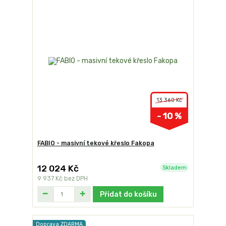
13 360 Kč
- 10 %
FABIO - masivní tekové křeslo Fakopa
12 024 Kč
Skladem
9 937 Kč
bez DPH
Přidat do košíku
Doprava ZDARMA