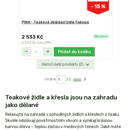
- 15 %
PINA - Teaková skládací židle Fakopa
2 533 Kč
Skladem
2 093 Kč
bez DPH
Přidat do košíku
Načíst další produkty (2)
strana
z 2
další
Teakové židle a křesla jsou na zahradu
jako dělané
Relaxujte na zahradě v pohodlných židlích a křeslech z teaku.
Skvěle odolávají povětrnostním vlivům a vynikají krásnou
barvou dřeva – teplou zlatou v medových tónech. Jaké máte