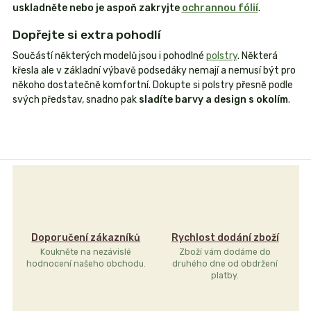
uskladněte nebo je aspoň zakryjte
ochrannou fólií
.
Dopřejte si extra pohodlí
Součástí některých modelů jsou i pohodlné
polstry
. Některá
křesla ale v základní výbavě podsedáky nemají a nemusí být pro
někoho dostatečně komfortní. Dokupte si polstry přesně podle
svých představ, snadno pak
sladíte barvy a design s okolím
.
Doporučení zákazníků
Rychlost dodání zboží
Koukněte na nezávislé
Zboží vám dodáme do
hodnocení našeho obchodu.
druhého dne od obdržení
platby.