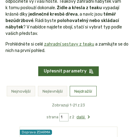
odpočinete vy i vaši hosté. Teakový zahradní nábytek vám
k tomu poslouží dokonale.
Židle a křesla z teaku
vypadají
krásně díky
jedinečné kresbě dřeva
, a navíc jsou
téměř
bezúdržbové
. Rádi byste
polohovatelný nebo skládací
nábytek
? V nabídce najdete obojí, stačí si vybrat typ podle
vašich představ.
Prohlédněte si celé
zahradní sestavy z teaku
a zamilujte se do
nich na první pohled.
Upřesnit parametry
Nejnovější
Nejlevnější
Nejdražší
Zobrazuji 1-21 z 23
strana
z 2
další
Doprava ZDARMA