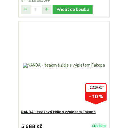
5 445 Kč
bez DPH
Přidat do košíku
6 320 Kč
- 10 %
NANDA - teaková židle s výpletem Fakopa
5 688 Kč
Skladem