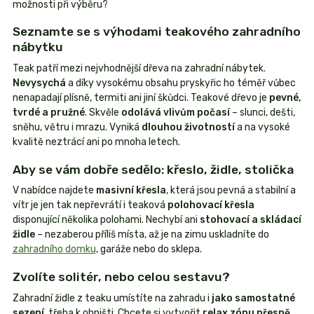
možnosti při výběru?
Seznamte se s výhodami teakového zahradního
nábytku
Teak patří mezi nejvhodnější dřeva na zahradní nábytek.
Nevysychá
a díky vysokému obsahu pryskyřic ho téměř vůbec
nenapadají plísně, termiti ani jiní škůdci. Teakové dřevo je
pevné,
tvrdé a pružné
. Skvěle
odolává vlivům počasí
– slunci, dešti,
sněhu, větru i mrazu. Vyniká
dlouhou životností
a na vysoké
kvalitě neztrácí ani po mnoha letech.
Aby se vám dobře sedělo: křeslo, židle, stolička
V nabídce najdete
masivní křesla
, která jsou pevná a stabilní a
vítr je jen tak nepřevrátí i teaková
polohovací křesla
disponující několika polohami. Nechybí ani
stohovací a skládací
židle
– nezaberou příliš místa, až je na zimu uskladníte do
zahradního domku
, garáže nebo do sklepa.
Zvolíte solitér, nebo celou sestavu?
Zahradní židle z teaku umístíte na zahradu i
jako samostatné
sezení
, třeba k ohništi. Chcete si vytvořit
relax zónu přesně