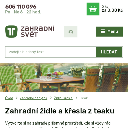
605 110 096
0
ks
za
0,00 Kč
Po - Ne 6 - 22 hod.
Menu
HLEDAT
Úvod
Zahradní nábytek
Židle, křesla
Teak
Zahradní židle a křesla z teaku
Vytvořte si na zahradě příjemné prostředí, kde si vždy rádi