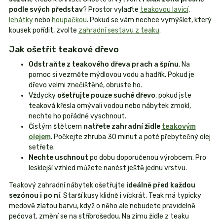
podle svých představ
? Prostor vylaďte
teakovou lavicí
,
lehátky
nebo
houpačkou
. Pokud se vám nechce vymýšlet, který
kousek pořídit, zvolte
zahradní sestavu z teaku
.
Jak ošetřit teakové dřevo
Odstraňte z teakového dřeva prach a špínu
. Na
pomoc si vezměte mýdlovou vodu a hadřík. Pokud je
dřevo velmi znečištěné, obruste ho.
Vždycky
ošetřujte pouze suché dřevo
, pokud jste
teaková křesla omývali vodou nebo nábytek zmokl,
nechte ho pořádně vyschnout.
Čistým štětcem
natřete zahradní židle
teakovým
olejem
. Počkejte zhruba 30 minut a poté přebytečný olej
setřete.
Nechte uschnout
po dobu doporučenou výrobcem. Pro
lesklejší vzhled můžete nanést ještě jednu vrstvu.
Teakový zahradní nábytek ošetřujte
ideálně před každou
sezónou i po ní
. Starší kusy klidně i víckrát. Teak má typicky
medově zlatou barvu, když o něho ale nebudete pravidelně
pečovat, změní se na stříbrošedou. Na zimu židle z teaku