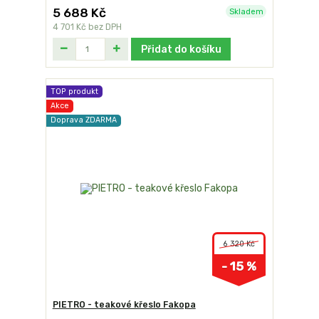
5 688 Kč
Skladem
4 701 Kč
bez DPH
Přidat do košíku
TOP produkt
Akce
Doprava ZDARMA
6 320 Kč
- 15 %
PIETRO - teakové křeslo Fakopa