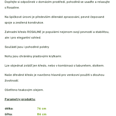
Dopřejte si odpočinek v domácím prostředí, pohodlně se usaďte a relaxujte
s Rosaline.
Na špičkové úrovni je především dílenské zpracování, pevné čepované
spoje a zesílená konstrukce.
Zahradní křeslo ROSALINE je populární nejenom svojí pevností a stabilitou,
ale i pro elegantní vzhled.
Součástí jsou i pohodlné polstry.
Nohy jsou chráněny plastovými krytkami.
Lze objednat zvlášť jen křeslo, nebo v kombinaci s taburetem, stolkem.
Naše dřevěné křeslo je navrženo hlavně pro venkovní použití s dlouhou
životností.
Ošetřeno teakovým olejem.
Parametry produktu:
délka:
76 cm
šířka:
86 cm