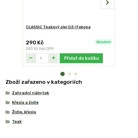
CLASSIC Teakový olej 0,5 l Fakopa
Victor čis
290 Kč
340 Kč
Skladem
240 Kč
bez DPH
281 Kč
bez
Přidat do košíku
Zboží zařazeno v kategoriích
Zahradní nábytek
Křesla a židle
Židle, křesla
Teak