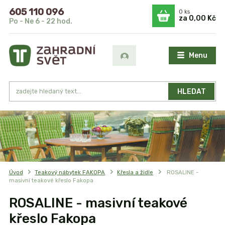
605 110 096
0
ks
za
0,00 Kč
Po - Ne 6 - 22 hod.
Menu
HLEDAT
Úvod
Teakový nábytek FAKOPA
Křesla a židle
ROSALINE -
masivní teakové křeslo Fakopa
ROSALINE - masivní teakové
křeslo Fakopa