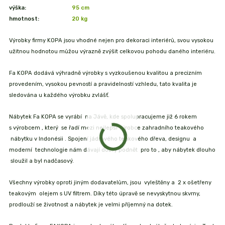
výška:
95 cm
hmotnost:
20
kg
Výrobky firmy KOPA jsou vhodné nejen pro dekoraci interiérů, svou vysokou
užitnou hodnotou můžou výrazně zvýšit celkovou pohodu daného interiéru.
Fa KOPA dodává výhradně výrobky s vyzkoušenou kvalitou a precizním
provedením, vysokou pevností a pravidelností vzhledu, tato kvalita je
sledována u každého výrobku zvlášť.
Nábytek Fa KOPA se vyrábí na Jávě, kde spolupracujeme již 6 rokem
s výrobcem , který se řadí mezi nejlepší výrobce zahradního teakového
nábytku v Indonésii . Spojení jádrového teakového dřeva, designu a
moderní technologie nám dávají dobrý podnět pro to , aby nábytek dlouho
sloužil a byl nadčasový.
Všechny výrobky oproti jiným dodavatelům, jsou vyleštěny a 2 x ošetřeny
teakovým olejem s UV filtrem. Díky této úpravě se nevyskytnou skvrny,
prodlouží se životnost a nábytek je velmi příjemný na dotek.