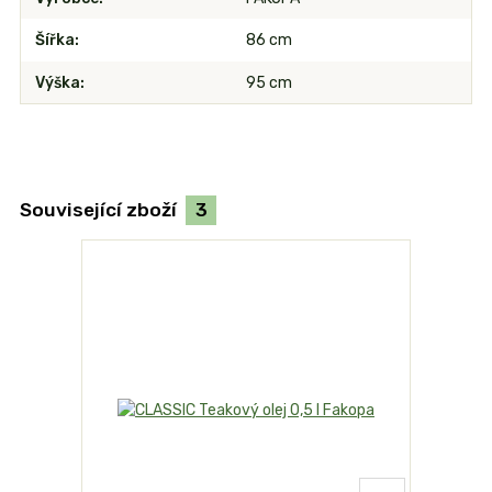
Šířka
86 cm
Výška
95 cm
Související zboží
3