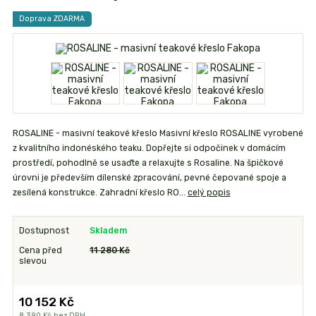
Doprava ZDARMA
ROSALINE - masivní teakové křeslo Masivní křeslo ROSALINE vyrobené
z kvalitního indonéského teaku. Dopřejte si odpočinek v domácím
prostředí, pohodlně se usaďte a relaxujte s Rosaline. Na špičkové
úrovni je především dílenské zpracování, pevné čepované spoje a
zesílená konstrukce. Zahradní křeslo RO...
celý popis
Dostupnost
Skladem
Cena před
11 280 Kč
slevou
10 152 Kč
8 390 Kč
bez DPH