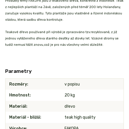
Produkty firmy FAKOPA jsou z teakového dřeva, konkrétně z Indonésie. Teak
z nejlepších plantáží na Jávě, založených před téměř 200 lety Holanďany,
zaručuje vysokou kvalitu. Tyto plantáže jsou vlastněné a řízené indonéskou
vládou, která sadbu dřeva kontroluje.
Teakové dřevo používané při výrobě je zpracováno tzv.recyklovaně, z již
jednou vytěženého dřeva starého desítky až stovky let. Vzácné stromy se
tudíž nemusí těžit znovu,což je pro nás všechny velmi důležité.
Parametry
Rozměry
v popisu
Hmotnost
20 kg
Materiál
dřevo
Materiál - bližší
teak high quality
Výrobce
FAKOPA