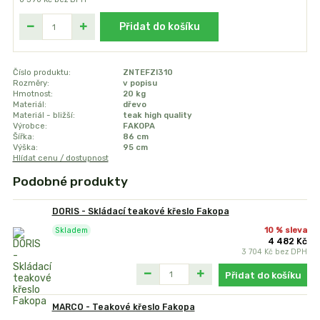
Přidat do košíku
Číslo produktu:
ZNTEFZI310
Rozměry:
v popisu
Hmotnost:
20 kg
Materiál:
dřevo
Materiál - bližší:
teak high quality
Výrobce:
FAKOPA
Šířka:
86 cm
Výška:
95 cm
Hlídat cenu / dostupnost
Podobné produkty
DORIS - Skládací teakové křeslo Fakopa
10 % sleva
Skladem
4 482 Kč
3 704 Kč
bez DPH
Přidat do košíku
MARCO - Teakové křeslo Fakopa