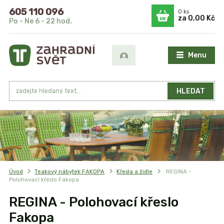
605 110 096
0
ks
za
0,00 Kč
Po - Ne 6 - 22 hod.
Menu
HLEDAT
Úvod
Teakový nábytek FAKOPA
Křesla a židle
REGINA -
Polohovací křeslo Fakopa
REGINA - Polohovací křeslo
Fakopa