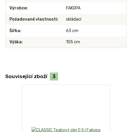
Výrobce
FAKOPA
Požadované vlastnosti
skládací
Šířka
63 cm
Výška
105 cm
Související zboží
3