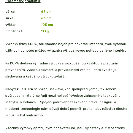
Parametry produktu:
délka:
67 cm
šířka:
63 cm
výška:
105 cm
hmotnost:
11
kg
Výrobky firmy KOPA jsou vhodné nejen pro dekoraci interiérů, svou vysokou
užitnou hodnotou můžou výrazně zvýšit celkovou pohodu daného interiéru.
Fa KOPA dodává výhradně výrobky s vyzkoušenou kvalitou a precizním
provedením, vysokou pevností a pravidelností vzhledu, tato kvalita je
sledována u každého výrobku zvlášť.
Nábytek Fa KOPA se vyrábí na Jávě, kde spolupracujeme již 6 rokem
s výrobcem , který se řadí mezi nejlepší výrobce zahradního teakového
nábytku v Indonésii . Spojení jádrového teakového dřeva, designu a
moderní technologie nám dávají dobrý podnět pro to , aby nábytek dlouho
sloužil a byl nadčasový.
Všechny výrobky oproti jiným dodavatelům, jsou vyleštěny a 2 x ošetřeny