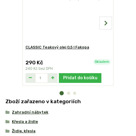
CLASSIC Teakový olej 0,5 l Fakopa
Victor čis
290 Kč
340 Kč
Skladem
240 Kč
bez DPH
281 Kč
bez
Přidat do košíku
Zboží zařazeno v kategoriích
Zahradní nábytek
Křesla a židle
Židle, křesla