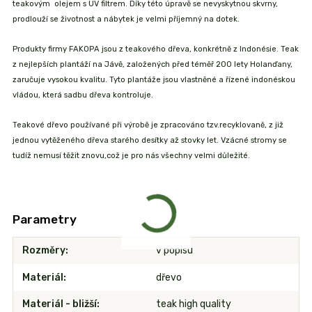
teakovým olejem s UV filtrem. Díky této úpravě se nevyskytnou skvrny,
prodlouží se životnost a nábytek je velmi příjemný na dotek.
Produkty firmy FAKOPA jsou z teakového dřeva, konkrétně z Indonésie. Teak
z nejlepších plantáží na Jávě, založených před téměř 200 lety Holanďany,
zaručuje vysokou kvalitu. Tyto plantáže jsou vlastněné a řízené indonéskou
vládou, která sadbu dřeva kontroluje.
Teakové dřevo používané při výrobě je zpracováno tzv.recyklovaně, z již
jednou vytěženého dřeva starého desítky až stovky let. Vzácné stromy se
tudíž nemusí těžit znovu,což je pro nás všechny velmi důležité.
Parametry
Rozměry
v popisu
Materiál
dřevo
Materiál - bližší
teak high quality