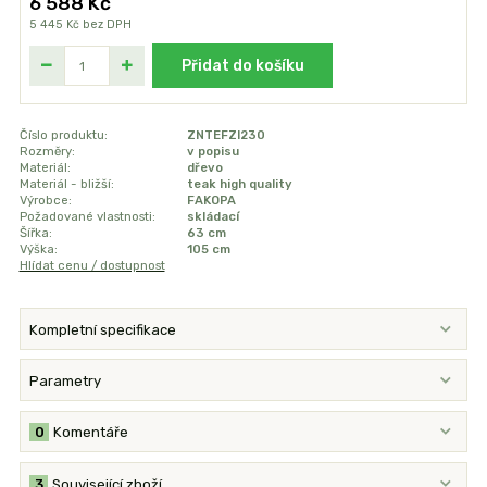
6 588 Kč
5 445 Kč
bez DPH
Přidat do košíku
Číslo produktu:
ZNTEFZI230
Rozměry:
v popisu
Materiál:
dřevo
Materiál - bližší:
teak high quality
Výrobce:
FAKOPA
Požadované vlastnosti:
skládací
Šířka:
63 cm
Výška:
105 cm
Hlídat cenu / dostupnost
Kompletní specifikace
Parametry
0
Komentáře
3
Související zboží