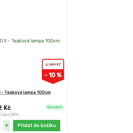
4 980 Kč
- 10 %
I - Teaková lampa 100cm
a
2 Kč
Skladem
č
bez DPH
Přidat do košíku