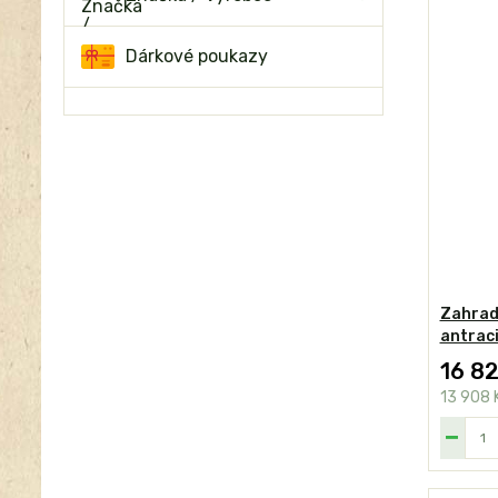
Dárkové poukazy
Zahradn
antraci
16 8
13 908 