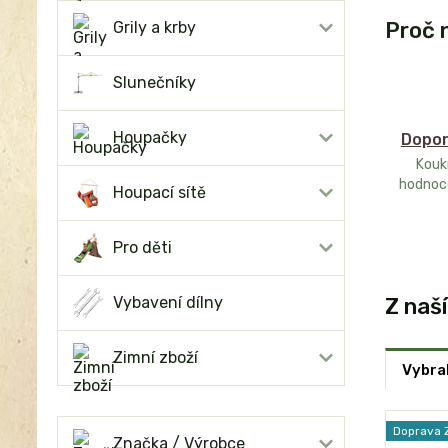
Proč 
Grily a krby
Slunečníky
Houpačky
Dopor
Kouk
hodnoc
Houpací sítě
Pro děti
Z naš
Vybavení dílny
Zimní zboží
Vybral
Doprava
Značka / Výrobce