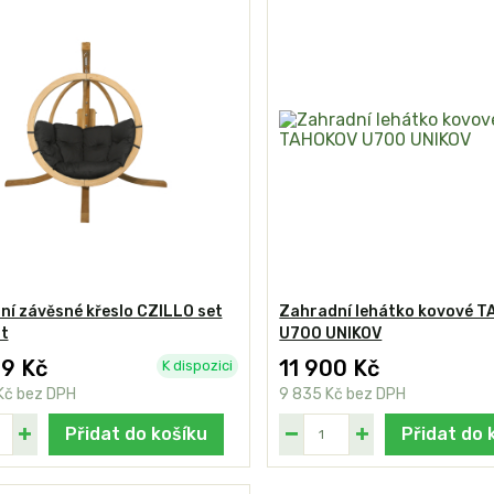
í závěsné křeslo CZILLO set
Zahradní lehátko kovové 
t
U700 UNIKOV
29 Kč
11 900 Kč
K dispozici
Kč
bez DPH
9 835 Kč
bez DPH
Přidat do košíku
Přidat do 