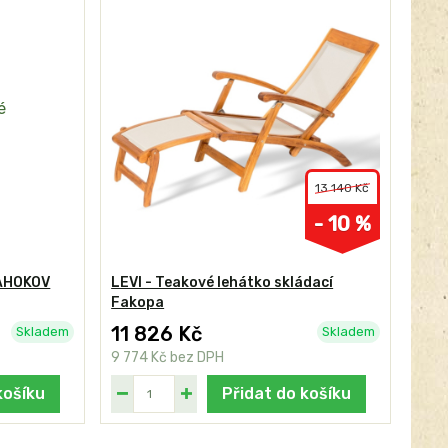
13 140 Kč
- 10 %
TAHOKOV
LEVI - Teakové lehátko skládací
Fakopa
11 826 Kč
Skladem
Skladem
9 774 Kč
bez DPH
košíku
Přidat do košíku