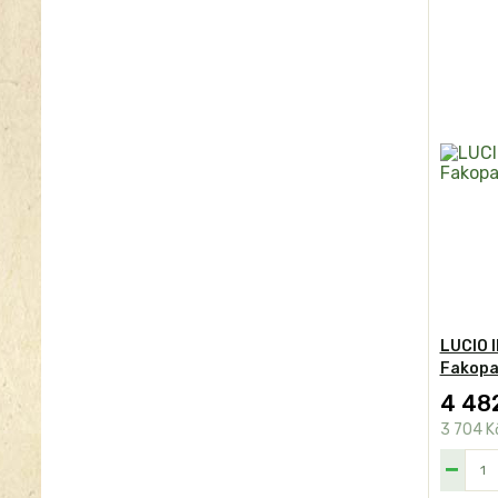
LUCIO I
Fakop
4 48
3 704 K