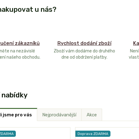
nakupovat u nás?
učení zákazníků
Rychlost dodání zboží
Ka
něte na nezávislé
Zboží vám dodáme do druhého
Není
ení našeho obchodu.
dne od obdržení platby.
vlast
í nabídky
i jsme pro vás
Nejprodávanější
Akce
 ZDARMA
Doprava ZDARMA