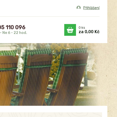
Přihlášení
5 110 096
0
ks
za
0,00 Kč
- Ne 6 - 22 hod.