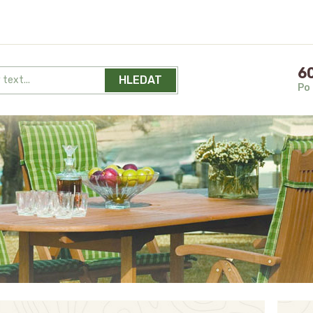
60
HLEDAT
Po 