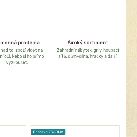
menná prodejna
Široký sortiment
 nad to, zboží vidět na
Zahradní nábytek, grily, houpací
ní oči. Nebo si ho přímo
sítě, dům-dílna, hračky a další.
vyzkoušet.
Doprava ZDARMA