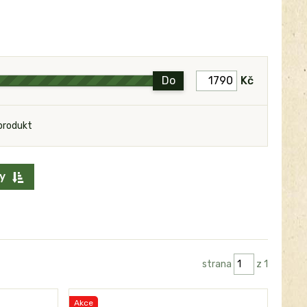
Do
Kč
produkt
y
strana
z 1
Akce