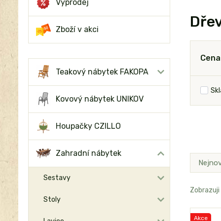
Výprodej
Dře
Zboží v akci
Cena
Teakový nábytek FAKOPA
Sk
Kovový nábytek UNIKOV
Houpačky CZILLO
Zahradní nábytek
Nejnov
Sestavy
Zobrazuji
Stoly
Akce