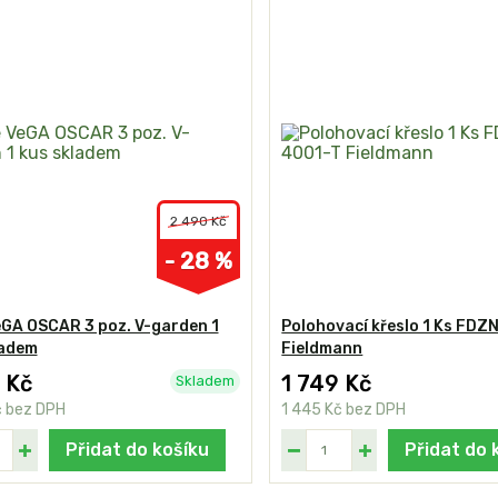
2 490 Kč
- 28 %
eGA OSCAR 3 poz. V-garden 1
Polohovací křeslo 1 Ks FDZ
ladem
Fieldmann
 Kč
1 749 Kč
Skladem
č
bez DPH
1 445 Kč
bez DPH
Přidat do košíku
Přidat do 