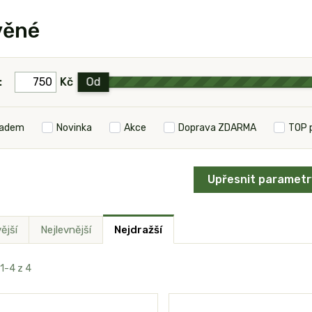
věné
:
Kč
Od
ladem
Novinka
Akce
Doprava ZDARMA
TOP 
Upřesnit parametr
ější
Nejlevnější
Nejdražší
 1-4 z 4