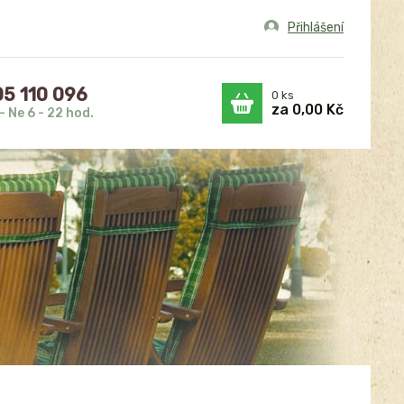
Přihlášení
5 110 096
0
ks
za
0,00 Kč
- Ne 6 - 22 hod.