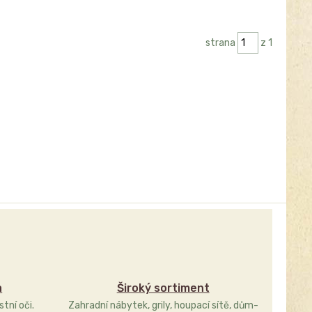
strana
z 1
a
Široký sortiment
stní oči.
Zahradní nábytek, grily, houpací sítě, dům-