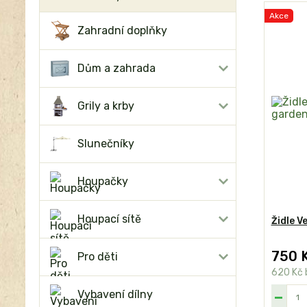
Akce
Zahradní doplňky
Dům a zahrada
Grily a krby
Slunečníky
Houpačky
Houpací sítě
Židle V
750 
Pro děti
620 Kč
Vybavení dílny