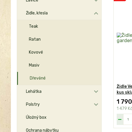
Lavice
Židle, křesla
Teak
Ratan
Kovové
Masiv
Dřevěné
Židle V
Lehátka
kus sk
1 790
Polstry
1 479 K
Úložný box
Ochrana nábytku