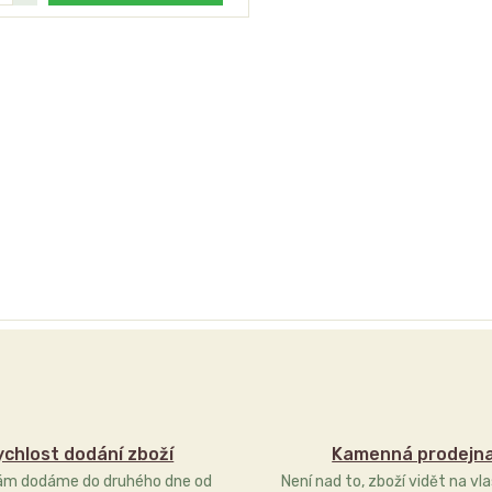
ychlost dodání zboží
Kamenná prodejn
ám dodáme do druhého dne od
Není nad to, zboží vidět na vla