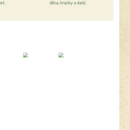
et.
dílna, hračky a další.