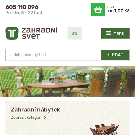
605 110 096
0
ks
za
0,00 Kč
Po - Ne 6 - 22 hod.
Menu
HLEDAT
Zahradní nábytek
Zobrazit kategorii