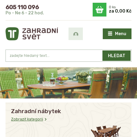
605 110 096
0
ks
za
0,00 Kč
Po - Ne 6 - 22 hod.
Menu
HLEDAT
Zahradní nábytek
Zobrazit kategorii