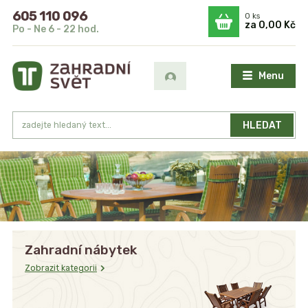
605 110 096
0
ks
za
0,00 Kč
Po - Ne 6 - 22 hod.
Menu
HLEDAT
Zahradní nábytek
Zobrazit kategorii