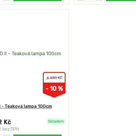
4 980 Kč
- 10 %
I - Teaková lampa 100cm
a
2 Kč
Skladem
č
bez DPH