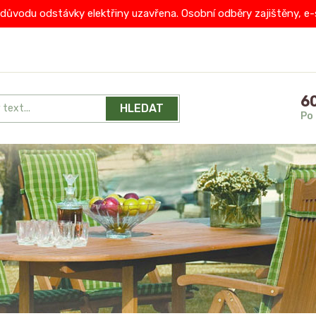
důvodu odstávky elektřiny uzavřena. Osobní odběry zajištěny, e-sh
60
HLEDAT
Po 