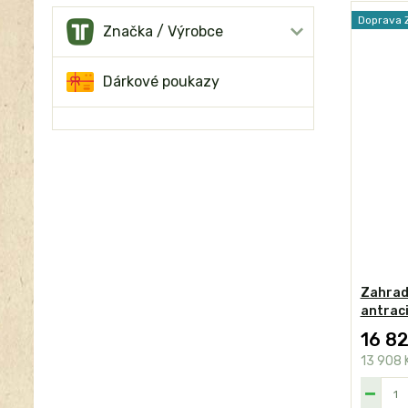
Doprava
Značka / Výrobce
Dárkové poukazy
Zahradn
antraci
16 8
13 908 