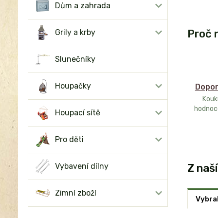
Dům a zahrada
Proč 
Grily a krby
Slunečníky
Houpačky
Dopor
Kouk
hodnoc
Houpací sítě
Pro děti
Z naš
Vybavení dílny
Zimní zboží
Vybral