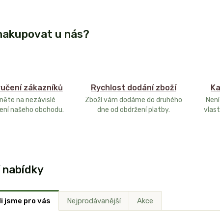
nakupovat u nás?
učení zákazníků
Rychlost dodání zboží
Ka
něte na nezávislé
Zboží vám dodáme do druhého
Není
ení našeho obchodu.
dne od obdržení platby.
vlast
í nabídky
i jsme pro vás
Nejprodávanější
Akce