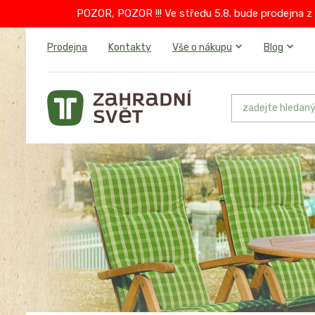
POZOR, POZOR !!! Ve středu 5.8. bude prodejna z 
Prodejna
Kontakty
Vše o nákupu
Blog