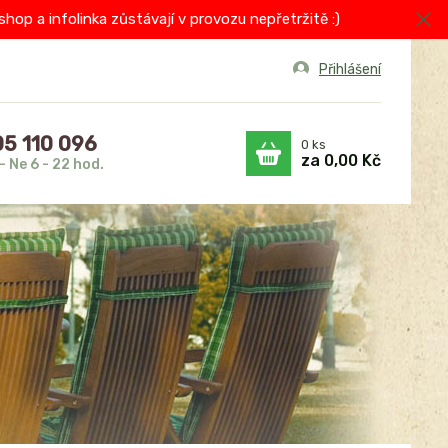
op a infolinka zůstávají v provozu nepřetržitě :)
Přihlášení
5 110 096
0
ks
za
0,00 Kč
- Ne 6 - 22 hod.