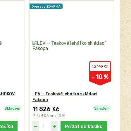
Doprava ZDARMA
13 140 Kč
- 10 %
TAHOKOV
LEVI - Teakové lehátko skládací
Fakopa
11 826 Kč
Skladem
Skladem
9 774 Kč
bez DPH
košíku
Přidat do košíku