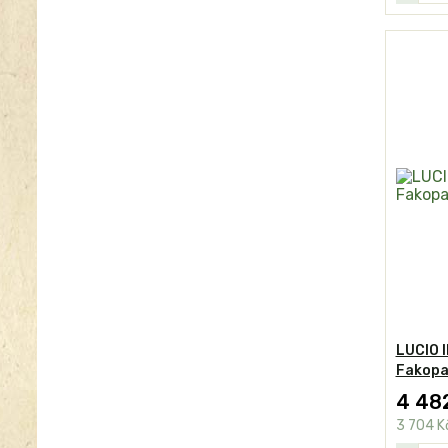
LUCIO I
Fakop
4 48
3 704 K