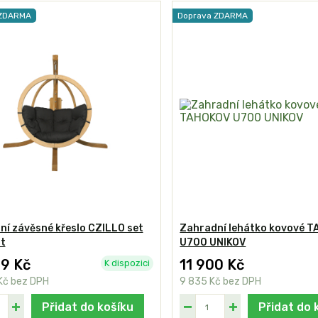
 ZDARMA
Doprava ZDARMA
í závěsné křeslo CZILLO set
Zahradní lehátko kovové 
t
U700 UNIKOV
29 Kč
11 900 Kč
K dispozici
Kč
bez DPH
9 835 Kč
bez DPH
Přidat do košíku
Přidat do 