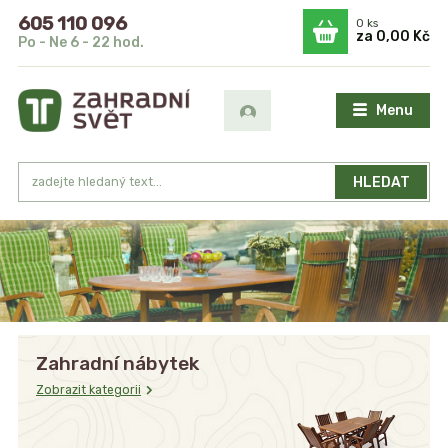
605 110 096
0
ks
za
0,00 Kč
Po - Ne 6 - 22 hod.
Menu
HLEDAT
Zahradní nábytek
Zobrazit kategorii