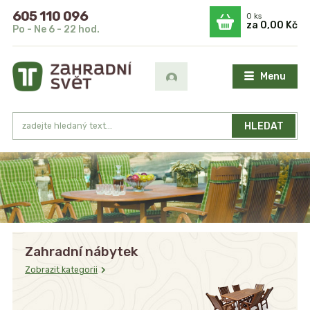
605 110 096
0
ks
za
0,00 Kč
Po - Ne 6 - 22 hod.
Menu
HLEDAT
Zahradní nábytek
Zobrazit kategorii