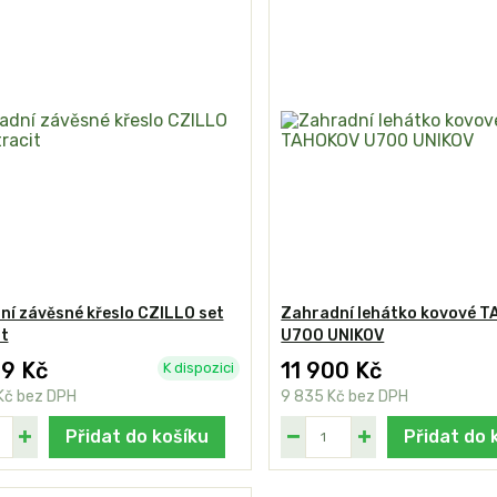
í závěsné křeslo CZILLO set
Zahradní lehátko kovové 
t
U700 UNIKOV
29 Kč
11 900 Kč
K dispozici
Kč
bez DPH
9 835 Kč
bez DPH
Přidat do košíku
Přidat do 