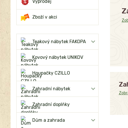
Výprodej
Z
Zboží v akci
Zob
Teakový nábytek FAKOPA
Kovový nábytek UNIKOV
Houpačky CZILLO
Za
Zahradní nábytek
Zobra
Zahradní doplňky
Dům a zahrada