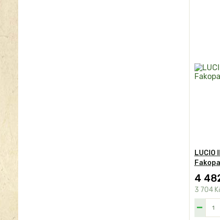
LUCIO I
Fakop
4 48
3 704 K