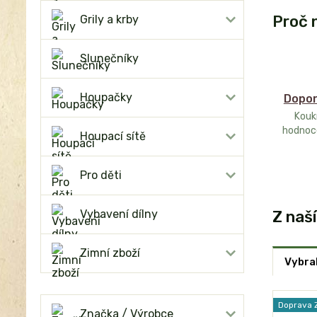
Proč 
Grily a krby
Slunečníky
Houpačky
Dopor
Kouk
hodnoc
Houpací sítě
Pro děti
Z naš
Vybavení dílny
Zimní zboží
Vybral
Doprava
Značka / Výrobce