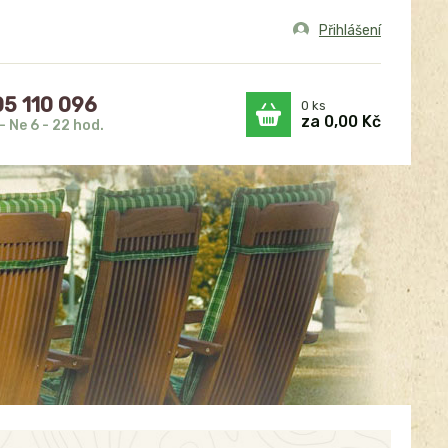
Přihlášení
5 110 096
0
ks
za
0,00 Kč
- Ne 6 - 22 hod.