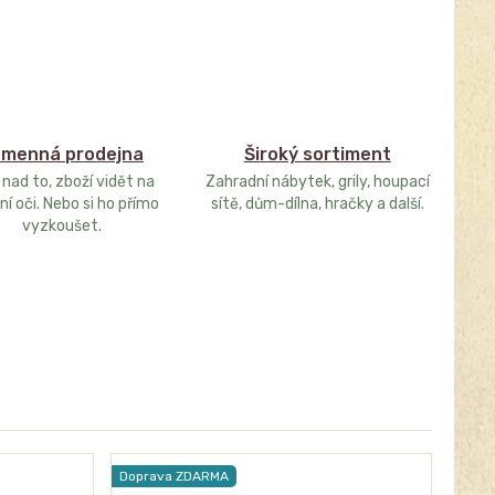
menná prodejna
Široký sortiment
 nad to, zboží vidět na
Zahradní nábytek, grily, houpací
ní oči. Nebo si ho přímo
sítě, dům-dílna, hračky a další.
vyzkoušet.
Doprava ZDARMA