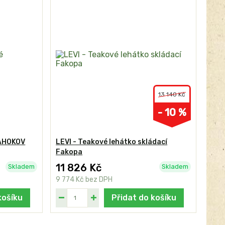
13 140 Kč
- 10 %
TAHOKOV
LEVI - Teakové lehátko skládací
Fakopa
11 826 Kč
Skladem
Skladem
9 774 Kč
bez DPH
košíku
Přidat do košíku