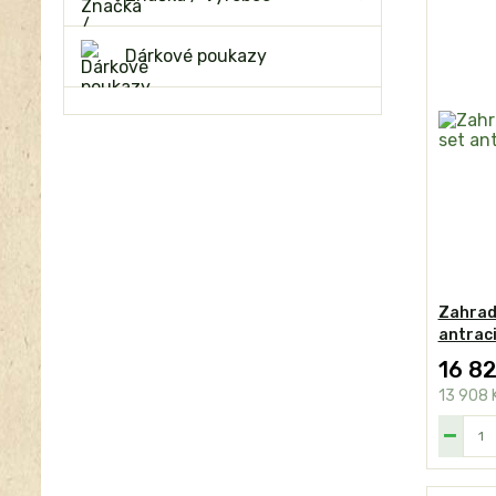
Dárkové poukazy
Zahradn
antraci
16 8
13 908 