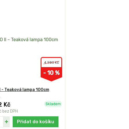
4 980 Kč
- 10 %
I - Teaková lampa 100cm
a
2 Kč
Skladem
č
bez DPH
Přidat do košíku