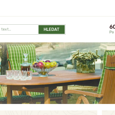
60
HLEDAT
Po 