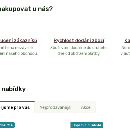
nakupovat u nás?
učení zákazníků
Rychlost dodání zboží
Ka
něte na nezávislé
Zboží vám dodáme do druhého
Není
ení našeho obchodu.
dne od obdržení platby.
vlast
í nabídky
i jsme pro vás
Nejprodávanější
Akce
 ZDARMA
Doprava ZDARMA