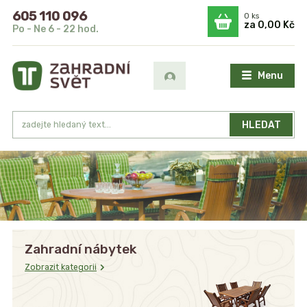
605 110 096
0
ks
za
0,00 Kč
Po - Ne 6 - 22 hod.
Menu
HLEDAT
Zahradní nábytek
Zobrazit kategorii