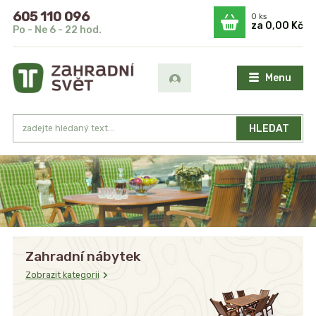
605 110 096
0
ks
za
0,00 Kč
Po - Ne 6 - 22 hod.
Menu
HLEDAT
Zahradní nábytek
Zobrazit kategorii