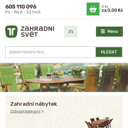
605 110 096
0
ks
za
0,00 Kč
Po - Ne 6 - 22 hod.
Menu
HLEDAT
Zahradní nábytek
Zobrazit kategorii