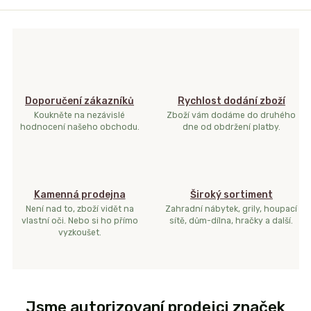
Doporučení zákazníků
Rychlost dodání zboží
Koukněte na nezávislé
Zboží vám dodáme do druhého
hodnocení našeho obchodu.
dne od obdržení platby.
Kamenná prodejna
Široký sortiment
Není nad to, zboží vidět na
Zahradní nábytek, grily, houpací
vlastní oči. Nebo si ho přímo
sítě, dům-dílna, hračky a další.
vyzkoušet.
Jsme autorizovaní prodejci značek