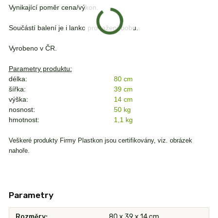
Vynikající poměr cena/výkon.
Součástí balení je i lanko pro tažení bobu.
Vyrobeno v ČR.
Parametry produktu:
délka:
80 cm
šířka:
39 cm
výška:
14 cm
nosnost:
50 kg
hmotnost:
1,1 kg
Veškeré produkty Firmy Plastkon jsou certifikovány, viz. obrázek
nahoře.
Parametry
Rozměry
80 x 39 x 14 cm