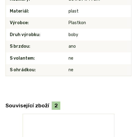
Materiál
plast
Výrobce
Plastkon
Druh výrobku
boby
S brzdou
ano
S volantem
ne
S ohrádkou
ne
Související zboží
2