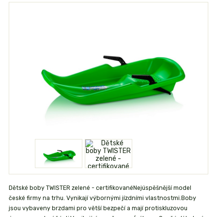
Dětské boby TWISTER zelené - certifikovanéNejúspěšnější model
české firmy na trhu. Vynikají výbornými jízdními vlastnostmi.Boby
jsou vybaveny brzdami pro větší bezpečí a mají protiskluzovou