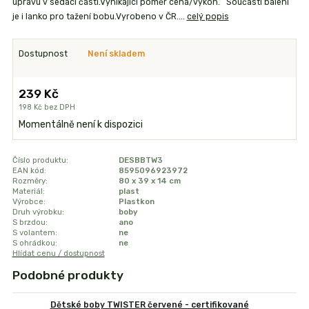
úpravu v sedací části.Vynikající poměr cena/výkon. Součástí balení
je i lanko pro tažení bobu.Vyrobeno v ČR....
celý popis
Dostupnost
Není skladem
239 Kč
198 Kč
bez DPH
Momentálně není k dispozici
Číslo produktu:
DESBBTW3
EAN kód:
8595096923972
Rozměry:
80 x 39 x 14 cm
Materiál:
plast
Výrobce:
Plastkon
Druh výrobku:
boby
S brzdou:
ano
S volantem:
ne
S ohrádkou:
ne
Hlídat cenu / dostupnost
Podobné produkty
Dětské boby TWISTER červené - certifikované