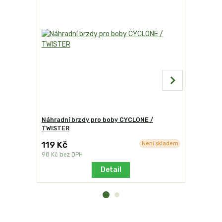
Náhradní brzdy pro boby CYCLONE /
Tažný pop
TWISTER
119 Kč
30 Kč
Není skladem
98 Kč
bez DPH
25 Kč
bez 
Detail