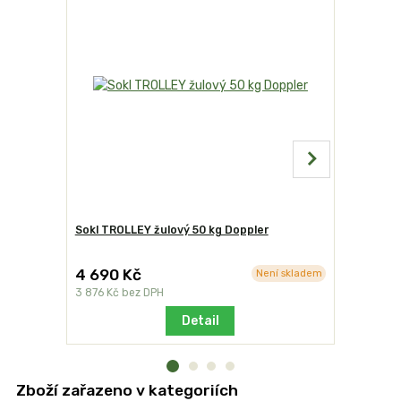
Sokl TROLLEY žulový 50 kg Doppler
Sok TROLL
4 690 Kč
5 490 
Není skladem
3 876 Kč
bez DPH
4 537 Kč
b
Detail
Zboží zařazeno v kategoriích