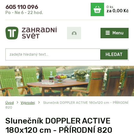
605 110 096
0
ks
za
0,00 Kč
Po - Ne 6 - 22 hod.
Menu
HLEDAT
Úvod
Výprodej
Slunečník DOPPLER ACTIVE 180x120 cm - PŘÍRODNÍ
820
Slunečník DOPPLER ACTIVE
180x120 cm - PŘÍRODNÍ 820