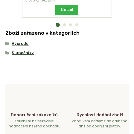
3 876 Kč
bez DPH
4 537 Kč
b
Detail
Zboží zařazeno v kategoriích
Výprodej
Slunečníky
Doporučení zákazníků
Rychlost dodání zboží
Koukněte na nezávislé
Zboží vám dodáme do druhého
hodnocení našeho obchodu.
dne od obdržení platby.