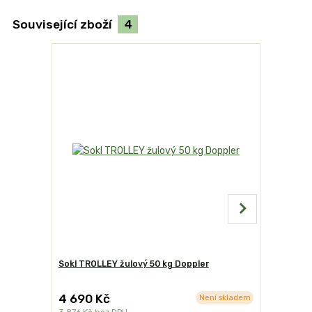
Související zboží
4
Sokl TROLLEY žulový 50 kg Doppler
Sok TROLL
4 690 Kč
5 490 
Není skladem