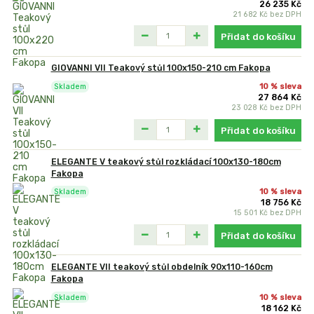
26 235 Kč
21 682 Kč
bez DPH
Přidat do košíku
GIOVANNI VII Teakový stůl 100x150-210 cm Fakopa
10 % sleva
Skladem
27 864 Kč
23 028 Kč
bez DPH
Přidat do košíku
ELEGANTE V teakový stůl rozkládací 100x130-180cm
Fakopa
10 % sleva
Skladem
18 756 Kč
15 501 Kč
bez DPH
Přidat do košíku
ELEGANTE VII teakový stůl obdelník 90x110-160cm
Fakopa
10 % sleva
Skladem
18 162 Kč