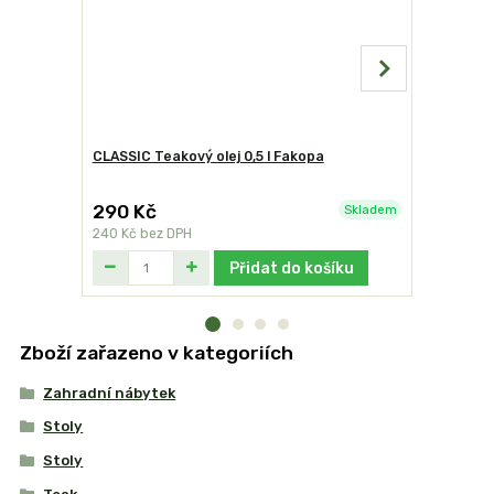
CLASSIC Teakový olej 0,5 l Fakopa
Victor čis
290 Kč
340 Kč
Skladem
240 Kč
bez DPH
281 Kč
bez
Přidat do košíku
Zboží zařazeno v kategoriích
Zahradní nábytek
Stoly
Stoly