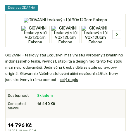
Doprava ZDARMA
GIOVANNI - teakový stůl Exkluzivní masivní stůl vyrobený z kvalitního
indonézského teaku. Pevnost, stabilita a design řadí tento typ stolu
mezi nejprodávanější. Jedinečná kresba dělá ze stolu opravdový
originál. Giovanni z Vašeho stolování učiní nevšední zážitek. Nohy
jsou ukotveny k rámu pomocí ...
celý popis
Dostupnost
Skladem
Cena před
16 440 Kč
slevou
14 796 Kč
12 228 Kč
bez DPH