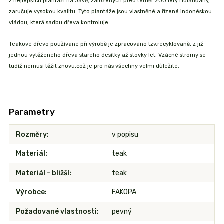
z nejlepších plantáží na Jávě, založených před téměř 200 lety Holanďany,
zaručuje vysokou kvalitu. Tyto plantáže jsou vlastněné a řízené indonéskou
vládou, která sadbu dřeva kontroluje.
Teakové dřevo používané při výrobě je zpracováno tzv.recyklovaně, z již
jednou vytěženého dřeva starého desítky až stovky let. Vzácné stromy se
tudíž nemusí těžit znovu,což je pro nás všechny velmi důležité.
Parametry
Rozměry
v popisu
Materiál
teak
Materiál - bližší
teak
Výrobce
FAKOPA
Požadované vlastnosti
pevný