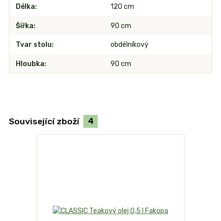
Délka
120 cm
Šířka
90 cm
Tvar stolu
obdélníkový
Hloubka
90 cm
Související zboží
4