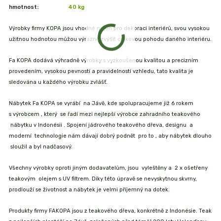
hmotnost:
40 kg
Výrobky firmy KOPA jsou vhodné nejen pro dekoraci interiérů, svou vysokou
užitnou hodnotou můžou výrazně zvýšit celkovou pohodu daného interiéru.
Fa KOPA dodává výhradně výrobky s vyzkoušenou kvalitou a precizním
provedením, vysokou pevností a pravidelností vzhledu, tato kvalita je
sledována u každého výrobku zvlášť.
Nábytek Fa KOPA se vyrábí na Jávě, kde spolupracujeme již 6 rokem
s výrobcem , který se řadí mezi nejlepší výrobce zahradního teakového
nábytku v Indonésii . Spojení jádrového teakového dřeva, designu a
moderní technologie nám dávají dobrý podnět pro to , aby nábytek dlouho
sloužil a byl nadčasový.
Všechny výrobky oproti jiným dodavatelům, jsou vyleštěny a 2 x ošetřeny
teakovým olejem s UV filtrem. Díky této úpravě se nevyskytnou skvrny,
prodlouží se životnost a nábytek je velmi příjemný na dotek.
Produkty firmy FAKOPA jsou z teakového dřeva, konkrétně z Indonésie. Teak