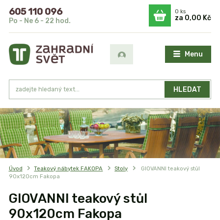
605 110 096
0
ks
za
0,00 Kč
Po - Ne 6 - 22 hod.
Menu
HLEDAT
Úvod
Teakový nábytek FAKOPA
Stoly
GIOVANNI teakový stůl
90x120cm Fakopa
GIOVANNI teakový stůl
90x120cm Fakopa