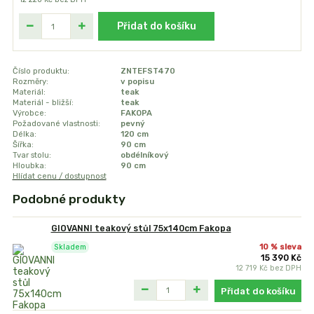
Přidat do košíku
Číslo produktu:
ZNTEFST470
Rozměry:
v popisu
Materiál:
teak
Materiál - bližší:
teak
Výrobce:
FAKOPA
Požadované vlastnosti:
pevný
Délka:
120 cm
Šířka:
90 cm
Tvar stolu:
obdélníkový
Hloubka:
90 cm
Hlídat cenu / dostupnost
Podobné produkty
GIOVANNI teakový stůl 75x140cm Fakopa
10 % sleva
Skladem
15 390 Kč
12 719 Kč
bez DPH
Přidat do košíku