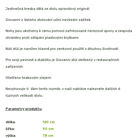
Jedinečná kresba dělá ze stolu opravdový originál.
Giovanni z Vašeho stolování učiní nevšední zážitek.
Nohy jsou ukotveny k rámu pomocí zafrézované nerezové spony a zespoda
chráněny proti oštípání plastovými krytkami.
Náš stůl je navržen hlavně pro venkovní použití s dlouhou životností.
Pro svoji pevnost a stabilitu je Giovanni stůl oblíbený v restauračních
zařízeních.
Ošetřeno teakovým olejem.
Nevyhovuje-li Vám tento rozměr, v naší nabídce naleznete dalších 6
různých velikostí stolu.
Parametry produktu:
délka:
120 cm
šířka:
90 cm
výška:
78 cm