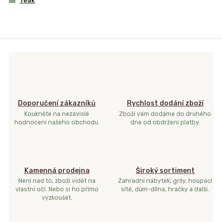
Teak
Doporučení zákazníků
Rychlost dodání zboží
Koukněte na nezávislé
Zboží vám dodáme do druhého
hodnocení našeho obchodu.
dne od obdržení platby.
Kamenná prodejna
Široký sortiment
Není nad to, zboží vidět na
Zahradní nábytek, grily, houpací
vlastní oči. Nebo si ho přímo
sítě, dům-dílna, hračky a další.
vyzkoušet.