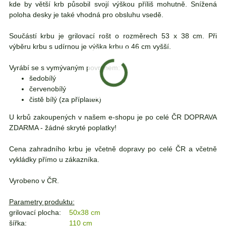
kde by větší krb působil svojí výškou příliš mohutně. Snížená
poloha desky je také vhodná pro obsluhu vsedě.
Součástí krbu je grilovací rošt o rozměrech 53 x 38 cm. Při
výběru krbu s udírnou je výška krbu o 46 cm vyšší.
Vyrábí se s vymývaným povrchem:
šedobílý
červenobílý
čistě bílý (za příplatek)
U krbů zakoupených v našem e-shopu je po celé ČR DOPRAVA
ZDARMA - žádné skryté poplatky!
Cena zahradního krbu je včetně dopravy po celé ČR a včetně
vykládky přímo u zákazníka.
Vyrobeno v ČR.
Parametry produktu:
grilovací plocha:
50x38 cm
šířka:
110 cm