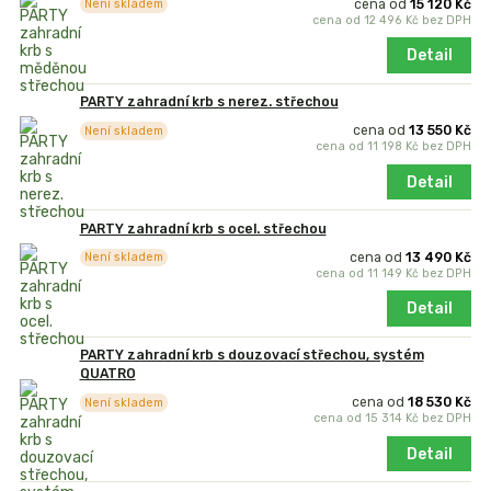
cena od
15 120 Kč
Není skladem
cena od
12 496 Kč
bez DPH
Detail
PARTY zahradní krb s nerez. střechou
cena od
13 550 Kč
Není skladem
cena od
11 198 Kč
bez DPH
Detail
PARTY zahradní krb s ocel. střechou
cena od
13 490 Kč
Není skladem
cena od
11 149 Kč
bez DPH
Detail
PARTY zahradní krb s douzovací střechou, systém
QUATRO
cena od
18 530 Kč
Není skladem
cena od
15 314 Kč
bez DPH
Detail