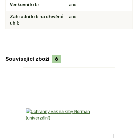
Venkovní krb
ano
Zahradní krb na dřevěné
ano
uhlí
Související zboží
6
TOP produk