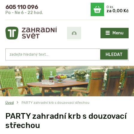
605 110 096
0
ks
za
0,00 Kč
Po - Ne 6 - 22 hod.
Menu
HLEDAT
Úvod
PARTY zahradní krb s douzovací střechou
PARTY zahradní krb s douzovací
střechou