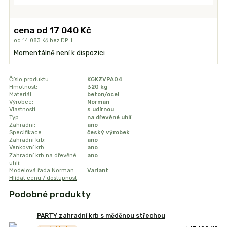
cena od
17 040 Kč
od
14 083 Kč
bez DPH
Momentálně není k dispozici
Číslo produktu:
KGKZVPA04
Hmotnost:
320 kg
Materiál:
beton/ocel
Výrobce:
Norman
Vlastnosti:
s udírnou
Typ:
na dřevěné uhlí
Zahradní:
ano
Specifikace:
český výrobek
Zahradní krb:
ano
Venkovní krb:
ano
Zahradní krb na dřevěné
ano
uhlí:
Modelová řada Norman:
Variant
Hlídat cenu / dostupnost
Podobné produkty
PARTY zahradní krb s měděnou střechou