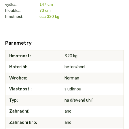
výška:
147 cm
hloubka:
73 cm
hmotnost:
cca 320 kg
Parametry
Hmotnost
320 kg
Materiál
beton/ocel
Výrobce
Norman
Vlastnosti
s udírnou
Typ
na dřevěné uhlí
Zahradní
ano
Zahradní krb
ano