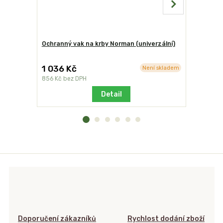
Ochranný vak na krby Norman (univerzální)
Základová
vymývaná
1 036 Kč
880 Kč
Není skladem
856 Kč
bez DPH
727 Kč
bez
Detail
Doporučení zákazníků
Rychlost dodání zboží