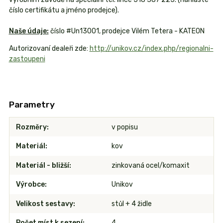
číslo certifikátu a jméno prodejce).
Naše údaje:
číslo #Un13001, prodejce Vilém Tetera - KATEON
Autorizovaní dealeři zde:
http://unikov.cz/index.php/regionalni-
zastoupeni
Parametry
Rozměry
v popisu
Materiál
kov
Materiál - bližší
zinkovaná ocel/komaxit
Výrobce
Unikov
Velikost sestavy
stůl + 4 židle
Počet míst k sezení
4