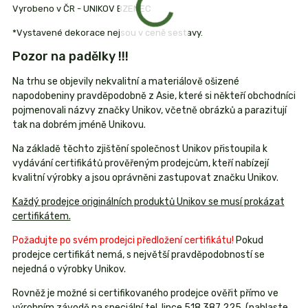
Vyrobeno v ČR - UNIKOV BZENEC
*Vystavené dekorace nejsou v ceně sestavy.
Pozor na padělky !!!
Na trhu se objevily nekvalitní a materiálově ošizené
napodobeniny pravděpodobně z Asie, které si někteří obchodníci
pojmenovali názvy značky Unikov, včetně obrázků a parazitují
tak na dobrém jméně Unikovu.
Na základě těchto zjištění společnost Unikov přistoupila k
vydávání certifikátů prověřeným prodejcům, kteří nabízejí
kvalitní výrobky a jsou oprávněni zastupovat značku Unikov.
Každý prodejce originálních produktů Unikov se musí prokázat
certifikátem.
Požadujte po svém prodejci předložení certifikátu!
Pokud
prodejce certifikát nemá, s největší pravděpodobností se
nejedná o výrobky Unikov.
Rovněž je možné si certifikovaného prodejce ověřit přímo ve
výrobním závodě na speciální tel. lince 518 387 225. (nahlaste