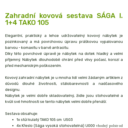
Zahradní kovová sestava SÁGA I.
1+4 TAKO 105
Elegantní, praktický a lehce udržovatelný kovový nábytek je
pozinkovaný a má povrchovou úpravu práškovou vypalovanou
barvou - komaxitu v barvě antracitu.
Díky této povrchové úpravě je nábytek na dotek hladký a velmi
příjemný. Nábytek dlouhodobě chrání před vlivy počasí, korozí a
před mechanickým poškozením.
Kovový zahradní nábytek je u mnoha lidí velmi žádaným artiklem z
důvodů dlouhé životnosti, stálobarevnosti a nadčasového
designu.
Nábytek je velmi dobře skladovatelný, židle jsou stohovatelné a
kvůli své hmotnosti se tento nábytek velmi dobře přenáší.
Sestava obsahuje:
1x stůl kulatý TAKO 105 cm U503
4x Křeslo (Sága vysoká stohovatelná) U000
vhodný polstr od