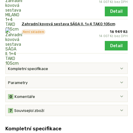
14 007 Kč
bez DPH
Detail
Zahradní kovová sestava SÁGA II. 1+4 TAKO 105cm
16 949 Kč
Není skladem
14 007 Kč
bez DPH
Detail
Kompletní specifikace
Parametry
0
Komentáře
7
Související zboží
Kompletní specifikace