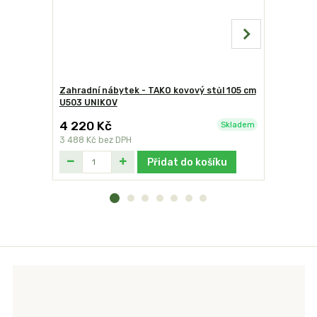
Zahradní nábytek - TAKO kovový stůl 105 cm
Zahradní 
U503 UNIKOV
kovová ži
4 220 Kč
1 490 K
Skladem
3 488 Kč
bez DPH
1 231 Kč
be
Přidat do košíku