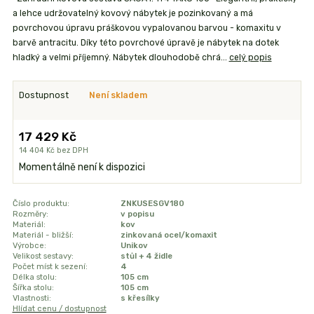
a lehce udržovatelný kovový nábytek je pozinkovaný a má
povrchovou úpravu práškovou vypalovanou barvou - komaxitu v
barvě antracitu. Díky této povrchové úpravě je nábytek na dotek
hladký a velmi příjemný. Nábytek dlouhodobě chrá...
celý popis
Dostupnost
Není skladem
17 429 Kč
14 404 Kč
bez DPH
Momentálně není k dispozici
Číslo produktu:
ZNKUSESGV180
Rozměry:
v popisu
Materiál:
kov
Materiál - bližší:
zinkovaná ocel/komaxit
Výrobce:
Unikov
Velikost sestavy:
stůl + 4 židle
Počet míst k sezení:
4
Délka stolu:
105 cm
Šířka stolu:
105 cm
Vlastnosti:
s křesílky
Hlídat cenu / dostupnost