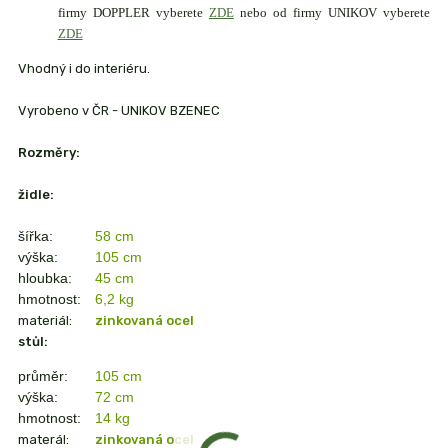
firmy DOPPLER vyberete
ZDE
nebo od firmy UNIKOV vyberete
ZDE
Vhodný i do interiéru.
Vyrobeno v ČR - UNIKOV BZENEC
Rozměry:
židle:
šířka:
58 cm
výška:
105 cm
hloubka:
45 cm
hmotnost:
6,2 kg
materiál:
zinkovaná ocel
stůl:
průměr:
105 cm
výška:
72 cm
hmotnost:
14 kg
materál:
zinkovaná ocel