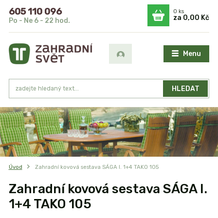
605 110 096
0
ks
za
0,00 Kč
Po - Ne 6 - 22 hod.
Menu
HLEDAT
Úvod
Zahradní kovová sestava SÁGA I. 1+4 TAKO 105
Zahradní kovová sestava SÁGA I.
1+4 TAKO 105