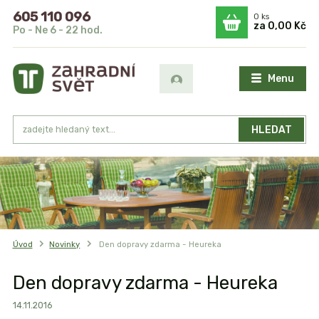
605 110 096
0
ks
za
0,00 Kč
Po - Ne 6 - 22 hod.
Menu
HLEDAT
Úvod
Novinky
Den dopravy zdarma - Heureka
Den dopravy zdarma - Heureka
14.11.2016