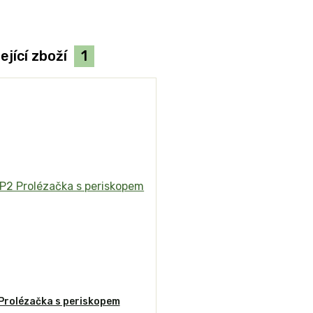
ející zboží
1
Prolézačka s periskopem