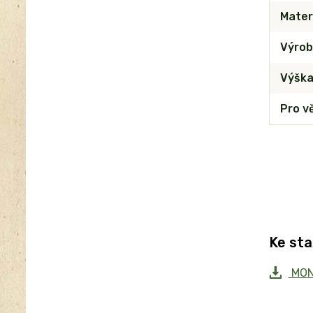
Mater
Výrob
Výšk
Pro v
Ke sta
MON