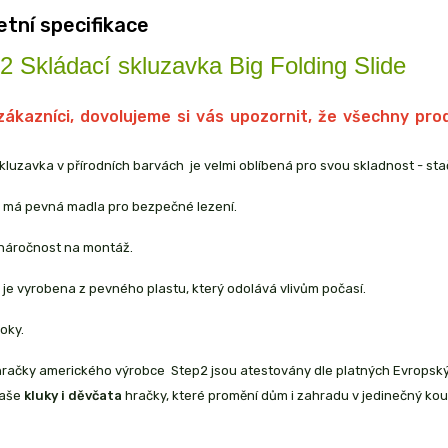
tní specifikace
 Skládací skluzavka Big Folding Slide
zákazníci, dovolujeme si vás upozornit, že všechny p
kluzavka v přírodních barvách je velmi oblíbená pro svou skladnost - sta
 má pevná madla pro bezpečné lezení.
 náročnost na montáž.
je vyrobena z pevného plastu, který odolává vlivům počasí.
oky.
račky amerického výrobce Step2 jsou atestovány dle platných Evropský
Vaše
kluky i děvčata
hračky, které promění dům i zahradu v jedinečný ko