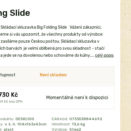
ng Slide
Skládací skluzavka Big Folding Slide Vážení zákazníci,
jeme si vás upozornit, že všechny produkty od výrobce
zasíláme pouze Českou poštou. Skládací skluzavka v
ích barvách je velmi oblíbená pro svou skladnost - stačí
 a jede se na dovolenou nebo schováme do kůlny.....
celý popis
tupnost
Není skladem
730 Kč
Momentálně není k dispozici
09 Kč
bez DPH
roduktu:
DESKL100
EAN kód:
0733538844692
y:
v. š. h. 104x163x43cm
Hmotnost:
13,6 kg
l:
plast
Výrobce:
Step2