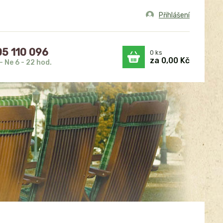
Přihlášení
5 110 096
0
ks
za
0,00 Kč
- Ne 6 - 22 hod.