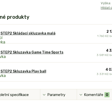
Výška:
Hlídat 
né produkty
2 1
STEP2 Skládací skluzavka malá
1 760 Kč
b
4 3
STEP2 Skluzavka Game Time Sports
3 581 Kč
b
4 0
STEP2 Skluzavka Play ball
3 331 Kč
b
letní specifikace
Parametry
Komentáře
0