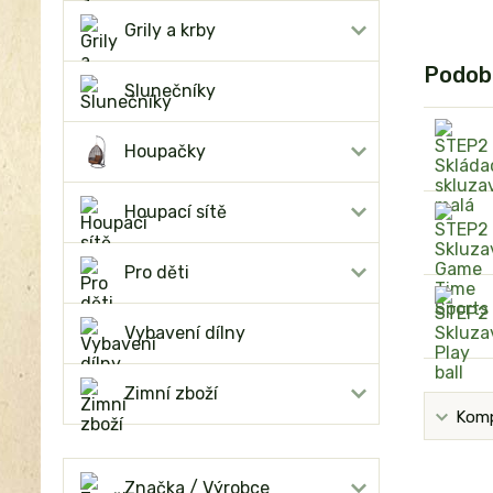
Grily a krby
Podob
Slunečníky
Houpačky
Houpací sítě
Pro děti
Vybavení dílny
Zimní zboží
Komp
Značka / Výrobce