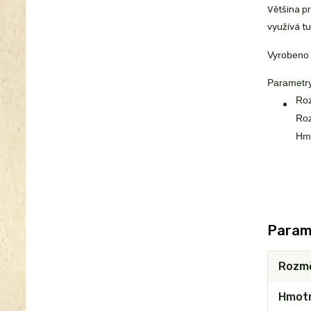
Většina pr
využívá tu
Vyrobeno
Parametry
Roz
Roz
Hmo
Param
Rozm
Hmot