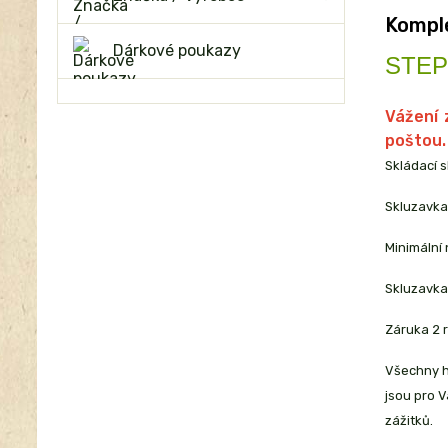
Komple
Dárkové poukazy
STEP2
Vážení 
poštou.
Skládací s
Skluzavka
Minimální
Skluzavka 
Záruka 2 r
Všechny h
jsou pro 
zážitků.