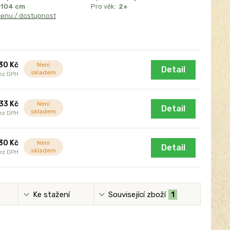
104 cm
Pro věk:
2+
cenu / dostupnost
30 Kč
Není
Detail
skladem
ez DPH
33 Kč
Není
Detail
skladem
ez DPH
30 Kč
Není
Detail
skladem
ez DPH
Ke stažení
Související zboží
1