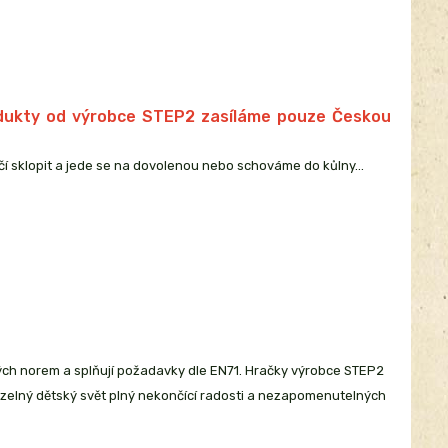
rodukty od výrobce STEP2 zasíláme pouze Českou
čí sklopit a jede se na dovolenou nebo schováme do kůlny...
ch norem a splňují požadavky dle EN71. Hračky výrobce STEP2
uzelný dětský svět plný nekončící radosti a nezapomenutelných