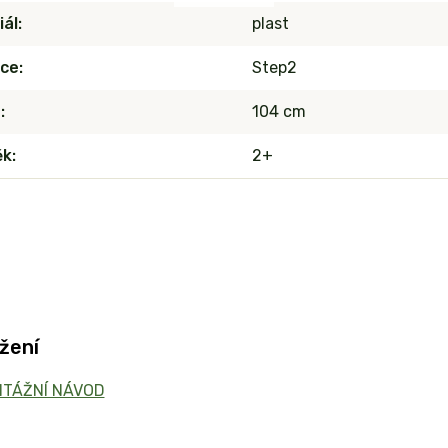
iál
plast
ce
Step2
a
104 cm
ěk
2+
žení
TÁŽNÍ NÁVOD