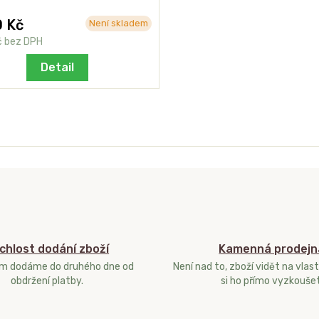
0 Kč
Není skladem
č
bez DPH
Detail
chlost dodání zboží
Kamenná prodejn
ám dodáme do druhého dne od
Není nad to, zboží vidět na vlast
obdržení platby.
si ho přímo vyzkoušet