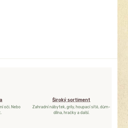
a
Široký sortiment
ní oči. Nebo
Zahradní nábytek, grily, houpací sítě, dům-
.
dílna, hračky a další.