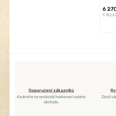
6 27
5 182 K
Doporučení zákazníků
Ry
Koukněte na nezávislé hodnocení našeho
Zboží v
obchodu.