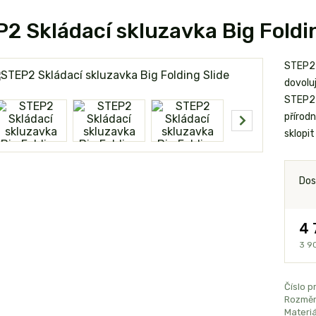
2 Skládací skluzavka Big Foldi
STEP2 
dovolu
STEP2 
přírodn
sklopit
Dos
4 
3 9
Číslo p
Rozměr
Materiá