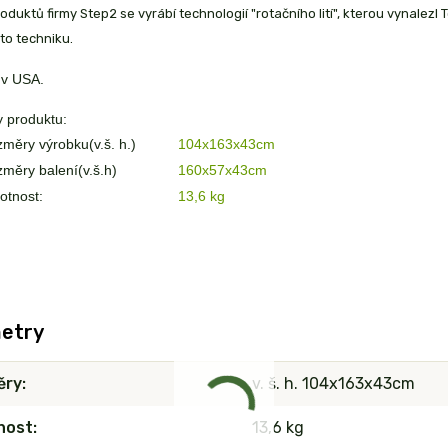
oduktů firmy Step2 se vyrábí technologií "rotačního lití", kterou vynalezl
to techniku.
 v USA.
 produktu:
měry výrobku(v.š. h.)
104x163x43cm
měry balení(v.š.h)
160x57x43cm
tnost:
13,6 kg
etry
ěry
v. š. h. 104x163x43cm
nost
13,6 kg