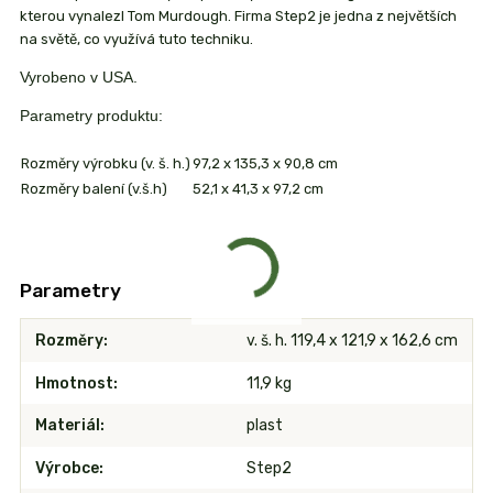
kterou vynalezl Tom Murdough. Firma Step2 je jedna z největších
na světě, co využívá tuto techniku.
Vyrobeno v USA.
Parametry produktu:
Rozměry výrobku (v. š. h.)
97,2 x 135,3 x 90,8 cm
Rozměry balení (v.š.h)
52,1 x 41,3 x 97,2 cm
Parametry
Rozměry
v. š. h. 119,4 x 121,9 x 162,6 cm
Hmotnost
11,9 kg
Materiál
plast
Výrobce
Step2