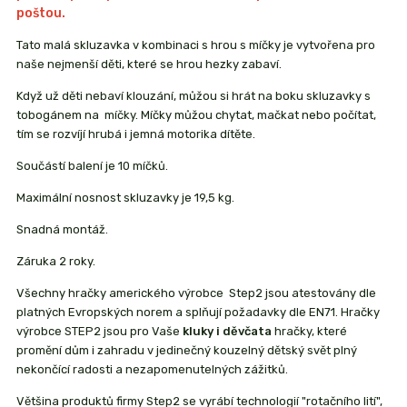
poštou.
Tato malá skluzavka v kombinaci s hrou s míčky je vytvořena pro
naše nejmenší děti, které se hrou hezky zabaví.
Když už děti nebaví klouzání, můžou si hrát na boku skluzavky s
tobogánem na míčky. Míčky můžou chytat, mačkat nebo počítat,
tím se rozvíjí hrubá i jemná motorika dítěte.
Součástí balení je 10 míčků.
Maximální nosnost skluzavky je 19,5 kg.
Snadná montáž.
Záruka 2 roky.
Všechny hračky amerického výrobce Step2 jsou atestovány dle
platných Evropských norem a splňují požadavky dle EN71. Hračky
výrobce STEP2 jsou pro Vaše
kluky i děvčata
hračky, které
promění dům i zahradu v jedinečný kouzelný dětský svět plný
nekončící radosti a nezapomenutelných zážitků.
Většina produktů firmy Step2 se vyrábí technologií "rotačního lití",