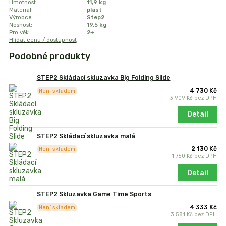
Hmotnost:
11,9 kg
Materiál:
plast
Výrobce:
Step2
Nosnost:
19,5 kg
Pro věk:
2+
Hlídat cenu / dostupnost
Podobné produkty
STEP2 Skládací skluzavka Big Folding Slide
4 730 Kč
Není skladem
3 909 Kč
bez DPH
Detail
STEP2 Skládací skluzavka malá
2 130 Kč
Není skladem
1 760 Kč
bez DPH
Detail
STEP2 Skluzavka Game Time Sports
4 333 Kč
Není skladem
3 581 Kč
bez DPH