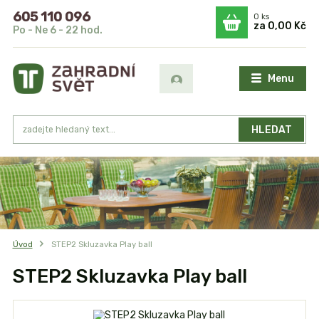
605 110 096
0
ks
za
0,00 Kč
Po - Ne 6 - 22 hod.
Menu
HLEDAT
Úvod
STEP2 Skluzavka Play ball
STEP2 Skluzavka Play ball