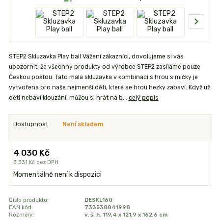
STEP2 Skluzavka Play ball Vážení zákazníci, dovolujeme si vás
upozornit, že všechny produkty od výrobce STEP2 zasíláme pouze
Českou poštou. Tato malá skluzavka v kombinaci s hrou s míčky je
vytvořena pro naše nejmenší děti, které se hrou hezky zabaví. Když už
děti nebaví klouzání, můžou si hrát na b...
celý popis
Dostupnost
Není skladem
4 030 Kč
3 331 Kč
bez DPH
Momentálně není k dispozici
Číslo produktu:
DESKL160
EAN kód:
733538841998
Rozměry:
v. š. h. 119,4 x 121,9 x 162,6 cm