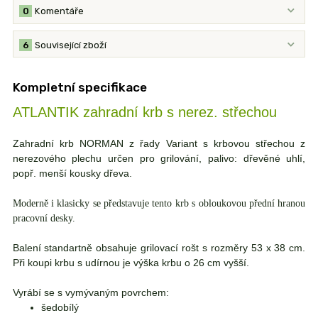
0
Komentáře
6
Související zboží
Kompletní specifikace
ATLANTIK zahradní krb s nerez. střechou
Zahradní krb NORMAN z řady Variant s krbovou střechou z
nerezového plechu určen pro grilování, palivo: dřevěné uhlí,
popř. menší kousky dřeva.
Moderně i klasicky se představuje tento krb s obloukovou přední hranou
pracovní desky.
Balení standartně obsahuje grilovací rošt s rozměry 53 x 38 cm.
Při koupi krbu s udírnou je výška krbu o 26 cm vyšší.
Vyrábí se s vymývaným povrchem:
šedobílý