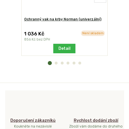
Ochranný vak na krby Norman (univerzální)
Stolek od
1 036 Kč
2 230 K
Není skladem
856 Kč
bez DPH
1 843 Kč
b
Detail
Doporučení zákazníků
Rychlost dodání zboží
Koukněte na nezávislé
Zboží vám dodáme do druhého