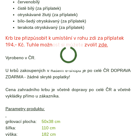
červenobílý
čistě bílý (za příplatek)
otryskávané žlutý (za příplatek)
bílo-šedý otryskávaný (za příplatek)
terakota otryskávaný (za příplatek)
Krb lze přizpůsobit k umístění v rohu zdi za příplatek
194,- Kč. Tuhle možnost si můžete zvolit
zde.
Vyrobeno v ČR.
U krbů zakoupených v našem e-shopu je po celé ČR DOPRAVA
ZDARMA - žádné skryté poplatky!
Cena zahradního krbu je včetně dopravy po celé ČR a včetně
vykládky přímo u zákazníka.
Parametry produktu:
grilovací plocha:
50x38 cm
šířka:
110 cm
výška:
182 cm