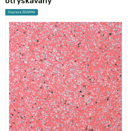
otryskávaný
Doprava ZDARMA