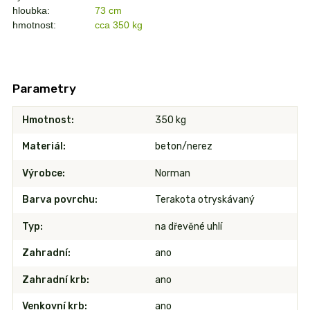
hloubka:
73 cm
hmotnost:
cca 350 kg
Parametry
Hmotnost
350 kg
Materiál
beton/nerez
Výrobce
Norman
Barva povrchu
Terakota otryskávaný
Typ
na dřevěné uhlí
Zahradní
ano
Zahradní krb
ano
Venkovní krb
ano