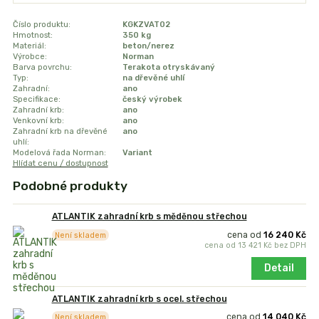
Číslo produktu:
KGKZVAT02
Hmotnost:
350 kg
Materiál:
beton/nerez
Výrobce:
Norman
Barva povrchu:
Terakota otryskávaný
Typ:
na dřevěné uhlí
Zahradní:
ano
Specifikace:
český výrobek
Zahradní krb:
ano
Venkovní krb:
ano
Zahradní krb na dřevěné
ano
uhlí:
Modelová řada Norman:
Variant
Hlídat cenu / dostupnost
Podobné produkty
ATLANTIK zahradní krb s měděnou střechou
cena od
16 240 Kč
Není skladem
cena od
13 421 Kč
bez DPH
Detail
ATLANTIK zahradní krb s ocel. střechou
cena od
14 040 Kč
Není skladem