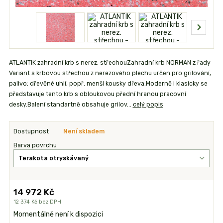
ATLANTIK zahradní krb s nerez. střechouZahradní krb NORMAN z řady
Variant s krbovou střechou z nerezového plechu určen pro grilování,
palivo: dřevěné uhlí, popř. menší kousky dřeva.Moderně i klasicky se
představuje tento krb s obloukovou přední hranou pracovní
desky.Balení standartně obsahuje grilov...
celý popis
Dostupnost
Není skladem
Barva povrchu
14 972 Kč
12 374 Kč
bez DPH
Momentálně není k dispozici