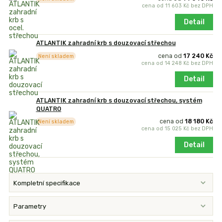
cena od
11 603 Kč
bez DPH
Detail
ATLANTIK zahradní krb s douzovací střechou
cena od
17 240 Kč
Není skladem
cena od
14 248 Kč
bez DPH
Detail
ATLANTIK zahradní krb s douzovací střechou, systém
QUATRO
cena od
18 180 Kč
Není skladem
cena od
15 025 Kč
bez DPH
Detail
Kompletní specifikace
Parametry