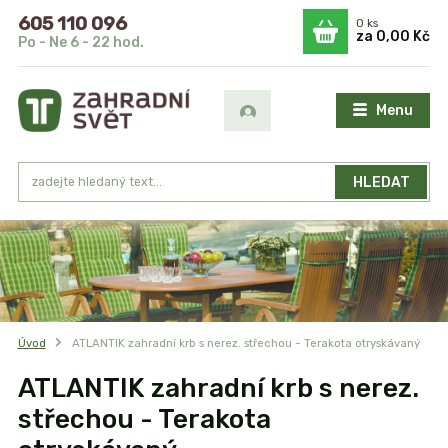
605 110 096
0
ks
za
0,00 Kč
Po - Ne 6 - 22 hod.
Menu
HLEDAT
Úvod
ATLANTIK zahradní krb s nerez. střechou - Terakota otryskávaný
ATLANTIK zahradní krb s nerez.
střechou - Terakota