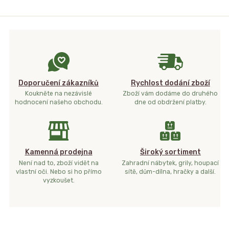
Doporučení zákazníků
Rychlost dodání zboží
Koukněte na nezávislé
Zboží vám dodáme do druhého
hodnocení našeho obchodu.
dne od obdržení platby.
Kamenná prodejna
Široký sortiment
Není nad to, zboží vidět na
Zahradní nábytek, grily, houpací
vlastní oči. Nebo si ho přímo
sítě, dům-dílna, hračky a další.
vyzkoušet.