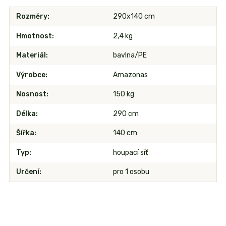
Rozměry
290x140 cm
Hmotnost
2,4 kg
Materiál
bavlna/PE
Výrobce
Amazonas
Nosnost
150 kg
Délka
290 cm
Šířka
140 cm
Typ
houpací síť
Určení
pro 1 osobu