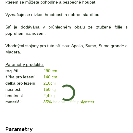
kterém se můžete pohodlně a bezpečně houpat.
Vyznačuje se nízkou hmotností a dobrou stabilitou.
Síť je dodávána v průhledném obalu ze ztužené fólie s
popruhem na nošení.
Vhodnými stojany pro tuto síť jsou: Apollo, Sumo, Sumo grande a
Madera.
Parametry produktu:
rozpětí :
290 cm
šířka pro ležení:
140 cm
délka pro ležení:
210cm
nosnost:
150 kg
hmotnost:
2,4 kg
materiál:
85% bavlna, 15% polyester
Parametry