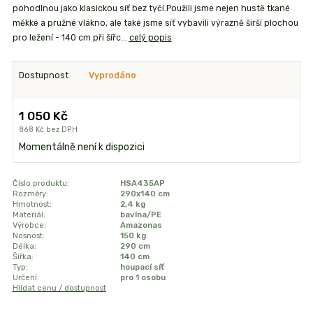
pohodlnou jako klasickou síť bez tyčí.Použili jsme nejen hustě tkané
měkké a pružné vlákno, ale také jsme síť vybavili výrazně širší plochou
pro ležení - 140 cm při šířc...
celý popis
Dostupnost
Vyprodáno
1 050 Kč
868 Kč
bez DPH
Momentálně není k dispozici
Číslo produktu:
HSA435AP
Rozměry:
290x140 cm
Hmotnost:
2,4 kg
Materiál:
bavlna/PE
Výrobce:
Amazonas
Nosnost:
150 kg
Délka:
290 cm
Šířka:
140 cm
Typ:
houpací síť
Určení:
pro 1 osobu
Hlídat cenu / dostupnost