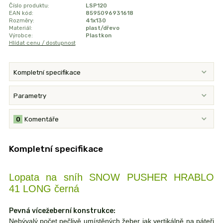
Číslo produktu:
LSP120
EAN kód:
8595096931618
Rozměry:
41x130
Materiál:
plast/dřevo
Výrobce:
Plastkon
Hlídat cenu / dostupnost
Kompletní specifikace
Parametry
0
Komentáře
Kompletní specifikace
Lopata na sníh SNOW PUSHER HRABLO
41 LONG černá
Pevná vícežeberní konstrukce:
Nebývalý počet pečlivě umístěných žeber jak vertikálně na páteři