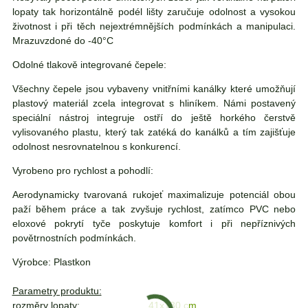
lopaty tak horizontálně podél lišty zaručuje odolnost a vysokou
životnost i při těch nejextrémnějších podmínkách a manipulaci.
Mrazuvzdoné do -40°C
Odolné tlakově integrované čepele:
Všechny čepele jsou vybaveny vnitřními kanálky které umožňují
plastový materiál zcela integrovat s hliníkem. Námi postavený
speciální nástroj integruje ostří do ještě horkého čerstvě
vylisovaného plastu, který tak zatéká do kanálků a tím zajišťuje
odolnost nesrovnatelnou s konkurencí.
Vyrobeno pro rychlost a pohodlí:
Aerodynamicky tvarovaná rukojeť maximalizuje potenciál obou
paží během práce a tak zvyšuje rychlost, zatímco PVC nebo
eloxové pokrytí tyče poskytuje komfort i při nepříznivých
povětrnostních podmínkách.
Výrobce: Plastkon
Parametry produktu:
rozměry lopaty:
41x130 cm