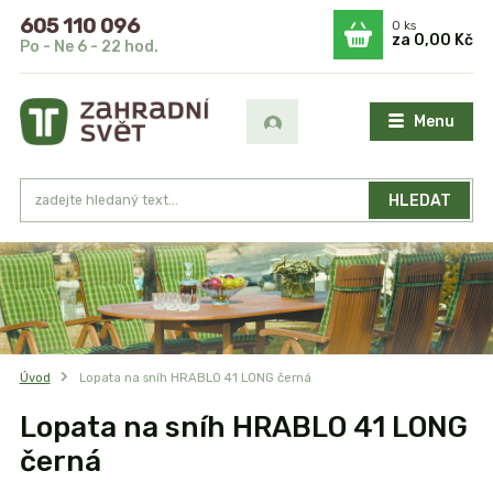
605 110 096
0
ks
za
0,00 Kč
Po - Ne 6 - 22 hod.
Menu
HLEDAT
Úvod
Lopata na sníh HRABLO 41 LONG černá
Lopata na sníh HRABLO 41 LONG
černá