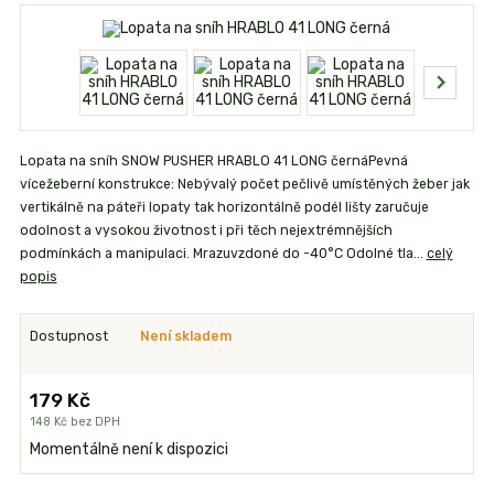
Lopata na sníh SNOW PUSHER HRABLO 41 LONG černáPevná
vícežeberní konstrukce: Nebývalý počet pečlivě umístěných žeber jak
vertikálně na páteři lopaty tak horizontálně podél lišty zaručuje
odolnost a vysokou životnost i při těch nejextrémnějších
podmínkách a manipulaci. Mrazuvzdoné do -40°C Odolné tla...
celý
popis
Dostupnost
Není skladem
179 Kč
148 Kč
bez DPH
Momentálně není k dispozici