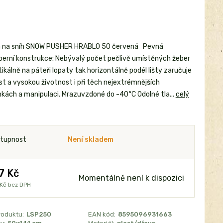
 na sníh SNOW PUSHER HRABLO 50 červená Pevná
berní konstrukce: Nebývalý počet pečlivě umístěných žeber
tikálně na páteři lopaty tak horizontálně podél lišty zaručuje
st a vysokou životnost i při těch nejextrémnějších
kách a manipulaci. Mrazuvzdoné do -40°C Odolné tla...
celý
tupnost
Není skladem
7 Kč
Momentálně není k dispozici
 Kč
bez DPH
roduktu:
LSP250
EAN kód:
8595096931663