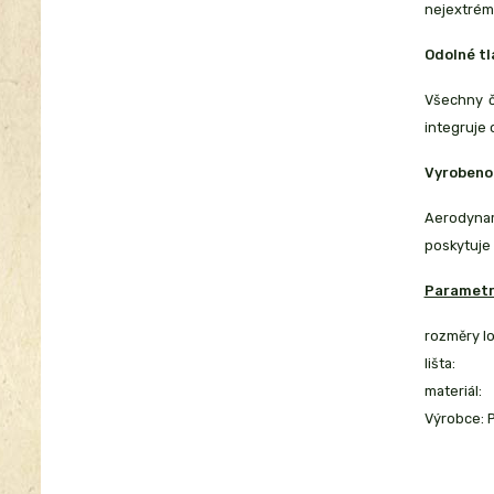
nejextrém
Odolné tl
Všechny č
integruje 
Vyrobeno 
Aerodynam
poskytuje 
Parametr
rozměry lo
lišta:
materiál:
Výrobce: 