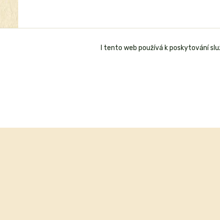
I tento web používá k poskytování sl
Mohlo by se vám hodit
Blog
Doprava
Proč nakoupit u nás
Reference z Heureka.cz
Nezávislá reference dTest
Nákup na splátky
Obchodní podmínky
Reklamační řád