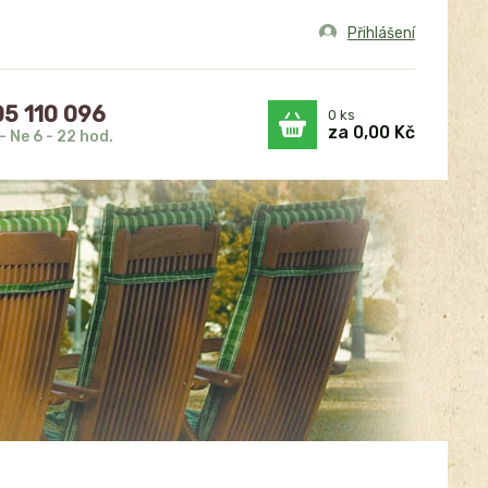
Přihlášení
5 110 096
0
ks
za
0,00 Kč
- Ne 6 - 22 hod.