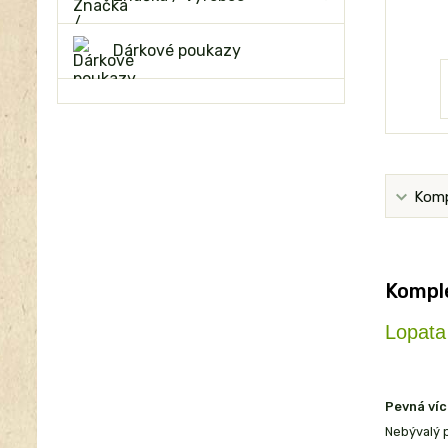
Dárkové poukazy
Komp
Komple
Lopat
Pevná víc
Nebývalý p