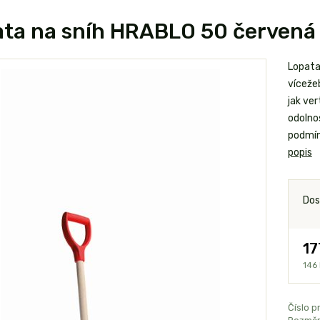
ta na sníh HRABLO 50 červená
Lopata
víceže
jak ver
odolno
podmín
popis
Dos
17
146
Číslo p