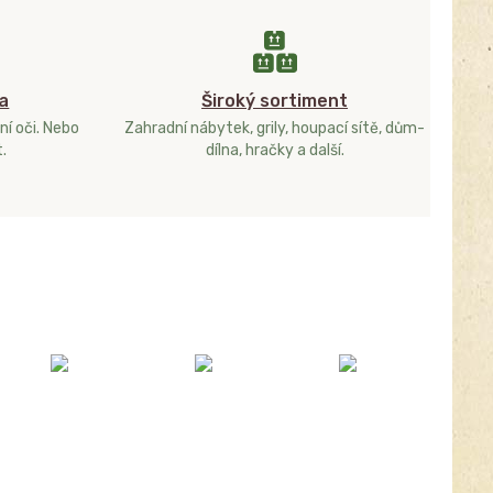
a
Široký sortiment
ní oči. Nebo
Zahradní nábytek, grily, houpací sítě, dům-
.
dílna, hračky a další.