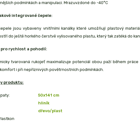
nějších podmínkách a manipulaci. Mrazuvzdoné do -40°C
akově integrované čepele:
epele jsou vybaveny vnitřními kanálky které umožňují plastový materiál
ostří do ještě horkého čerstvě vylisovaného plastu, který tak zatéká do ka
pro rychlost a pohodlí:
icky tvarovaná rukojeť maximalizuje potenciál obou paží během práce a
komfort i při nepříznivých povětrnostních podmínkách.
y produktu:
paty:
50x141 cm
hliník
dřevo/plast
Plastkon