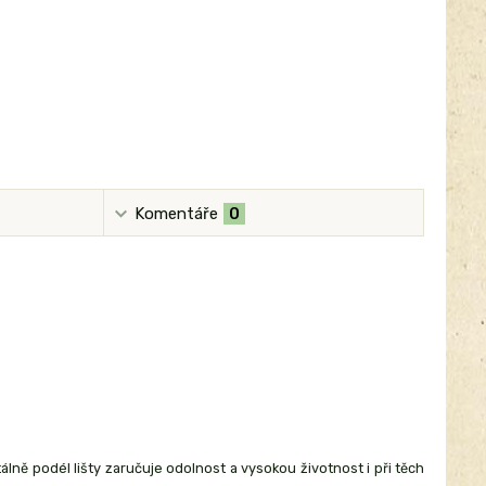
Komentáře
0
álně podél lišty zaručuje odolnost a vysokou životnost i při těch