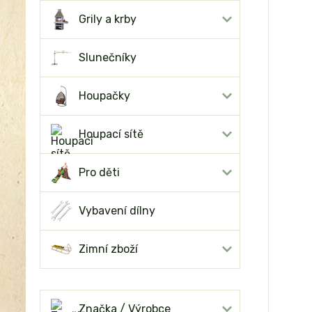
Grily a krby
Slunečníky
Houpačky
Houpací sítě
Pro děti
Vybavení dílny
Zimní zboží
Značka / Výrobce