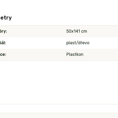
etry
ěry
50x141 cm
iál
plast/dřevo
ce
Plastkon