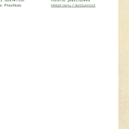
y:
50x141 cm
Materiál:
plast/dřevo
e:
Plastkon
Hlídat cenu / dostupnost