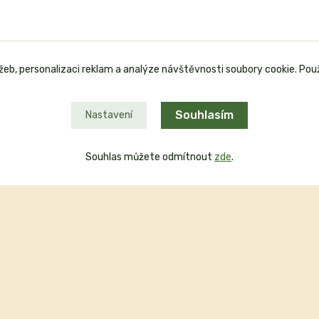
užeb, personalizaci reklam a analýze návštěvnosti soubory cookie. Pou
Garance kvality
Souhlasím
Nastavení
Souhlas můžete odmítnout
zde
.
Plaťte u nás bezpečně