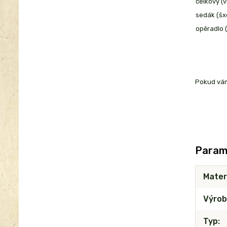
celkový (v
sedák (šx
opěradlo (
Pokud vám
Param
Mater
Výrob
Typ