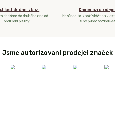
chlost dodání zboží
Kamenná prodejn
ám dodáme do druhého dne od
Není nad to, zboží vidět na vlast
obdržení platby.
si ho přímo vyzkoušet
Jsme autorizovaní prodejci značek