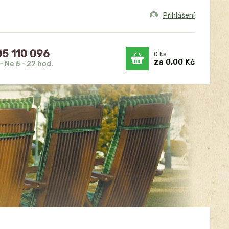
Přihlášení
5 110 096
0
ks
za
0,00 Kč
- Ne 6 - 22 hod.