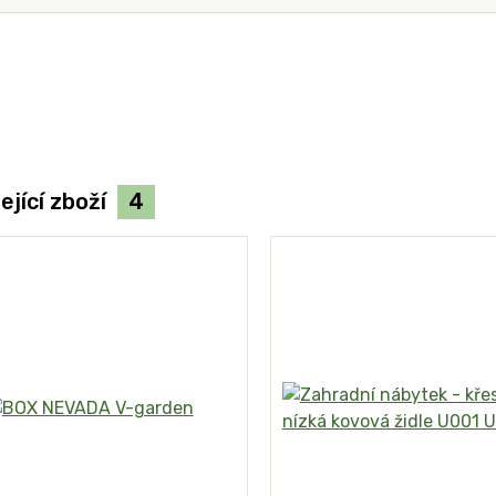
ející zboží
4