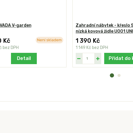
VADA V-garden
Zahradní nábytek - křeslo
nízká kovová židle U001 UN
0 Kč
1 390 Kč
Není skladem
Kč
bez DPH
1 149 Kč
bez DPH
Detail
Přidat do 