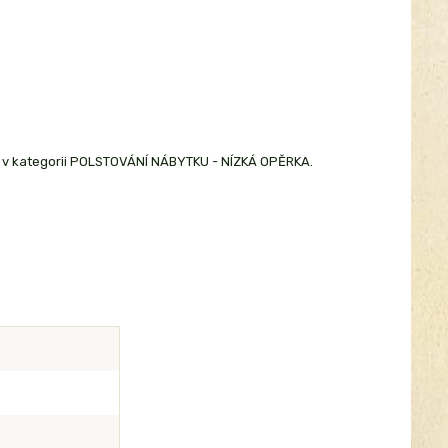
pů v kategorii POLSTOVÁNÍ NÁBYTKU - NÍZKÁ OPĚRKA.