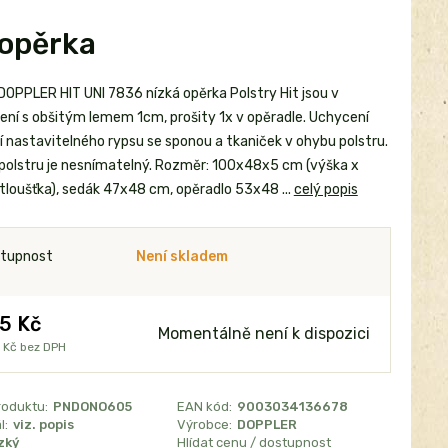
 opěrka
 DOPPLER HIT UNI 7836 nízká opěrka Polstry Hit jsou v
ení s obšitým lemem 1cm, prošity 1x v opěradle. Uchycení
 nastavitelného rypsu se sponou a tkaniček v ohybu polstru.
polstru je nesnímatelný. Rozměr: 100x48x5 cm (výška x
 tloušťka), sedák 47x48 cm, opěradlo 53x48 ...
celý popis
tupnost
Není skladem
5 Kč
Momentálně není k dispozici
 Kč
bez DPH
roduktu:
PNDONO605
EAN kód:
9003034136678
l:
viz. popis
Výrobce:
DOPPLER
zký
Hlídat cenu / dostupnost