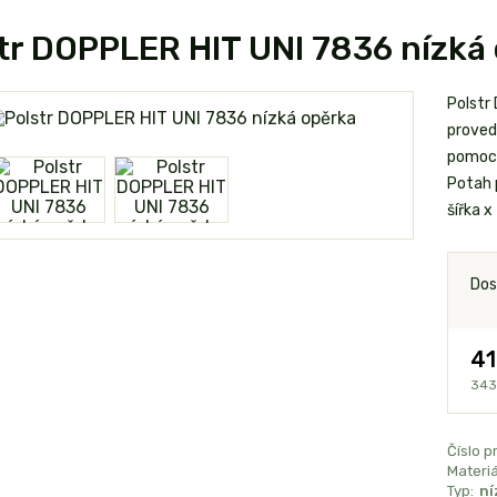
tr DOPPLER HIT UNI 7836 nízká
Polstr
proved
pomocí
Potah 
šířka x
Dos
41
343
Číslo p
Materiá
Typ:
ní