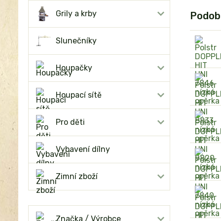
Grily a krby
Podob
Slunečníky
Houpačky
Houpací sítě
Pro děti
Vybavení dílny
Zimní zboží
Značka / Výrobce