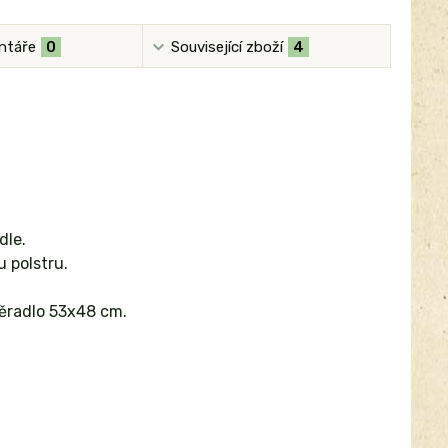
ntáře
0
Související zboží
4
dle.
 polstru.
pěradlo 53x48 cm.