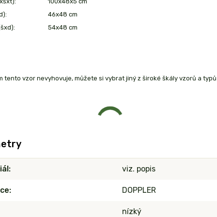
xšxt):
100x48x5 cm
d):
46x48 cm
šxd):
54x48 cm
 tento vzor nevyhovuje, můžete si vybrat jiný z široké škály vzorů a ty
etry
iál
viz. popis
ce
DOPPLER
nízký