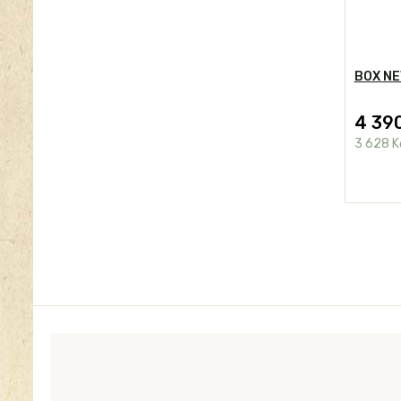
BOX NE
4 39
3 628 