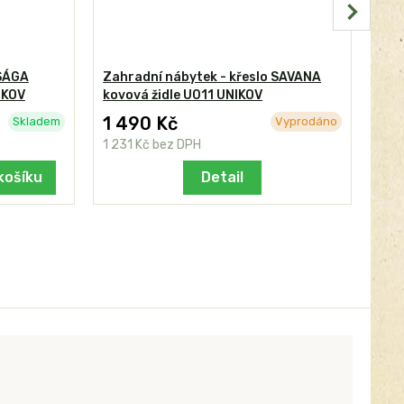
 SÁGA
Zahradní nábytek - křeslo SAVANA
MAR
IKOV
kovová židle U011 UNIKOV
1 490 Kč
7 
Skladem
Vyprodáno
1 231 Kč
bez DPH
5 9
košíku
Detail