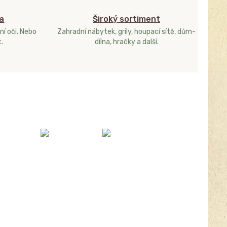
a
Široký sortiment
ní oči. Nebo
Zahradní nábytek, grily, houpací sítě, dům-
.
dílna, hračky a další.