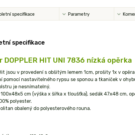
letní specifikace
Parametry
Kome
tní specifikace
r DOPPLER HIT UNI 7836 nízká opěrka
Hit jsou v provedení s obšitým lemem 1cm, prošity 1x v opěra
 pomocí nastavitelného rypsu se sponou a tkaniček v ohybu
lstru je nesnímatelný.
100x48x5 cm (výška x šířka x tloušťka), sedák 47x48 cm, o
00% polyester.
olitan obalený do polyesterového rouna.