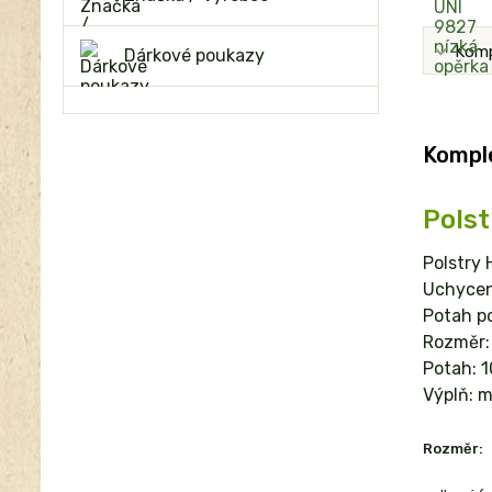
Komp
Dárkové poukazy
Komple
Polst
Polstry 
Uchycení
Potah po
Rozměr: 
Potah: 1
Výplň: m
Rozměr: