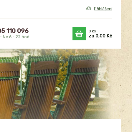
Přihlášení
5 110 096
0
ks
za
0,00 Kč
- Ne 6 - 22 hod.