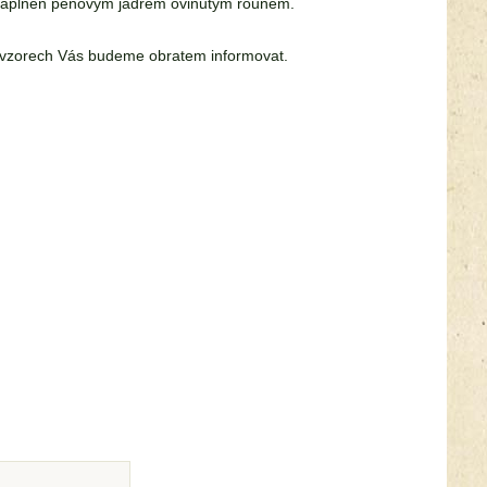
 naplněn pěnovým jádrem ovinutým rounem.
ch vzorech Vás budeme obratem informovat.