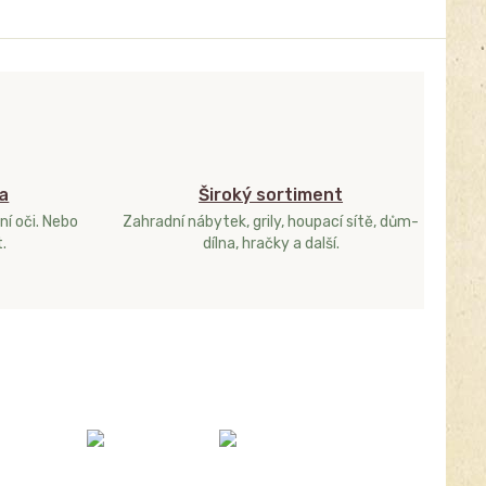
a
Široký sortiment
ní oči. Nebo
Zahradní nábytek, grily, houpací sítě, dům-
.
dílna, hračky a další.