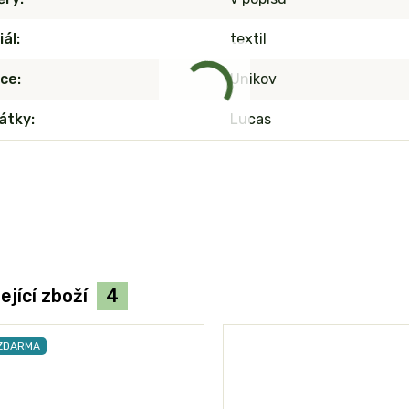
iál
textil
ce
Unikov
látky
Lucas
ející zboží
4
 ZDARMA