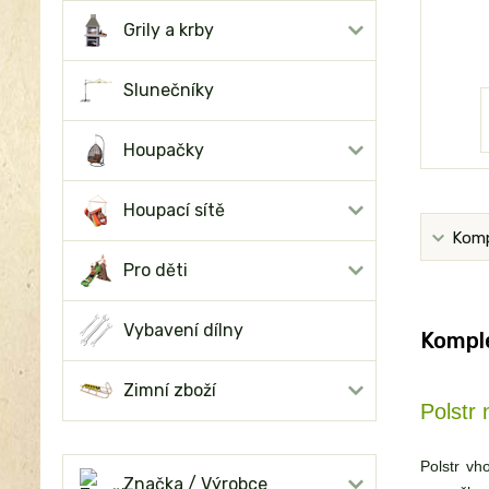
Grily a krby
Slunečníky
Houpačky
Houpací sítě
Komp
Pro děti
Vybavení dílny
Komple
Zimní zboží
Polstr 
Polstr vh
Značka / Výrobce