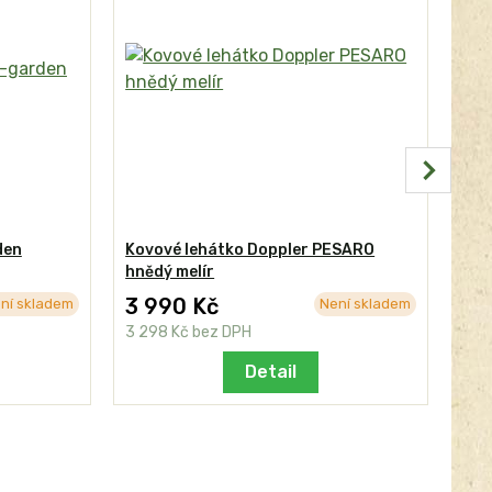
den
Kovové lehátko Doppler PESARO
ABE
hnědý melír
3 990 Kč
8 
ní skladem
Není skladem
3 298 Kč
bez DPH
6 9
Detail