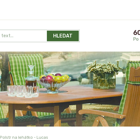
60
HLEDAT
Po 
Polstr na lehátko - Lucas