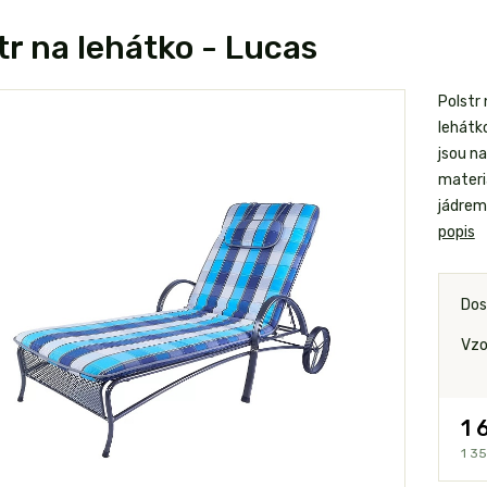
tr na lehátko - Lucas
Polstr
lehátko
jsou n
materi
jádrem
popis
Dos
Vzo
1 
1 35