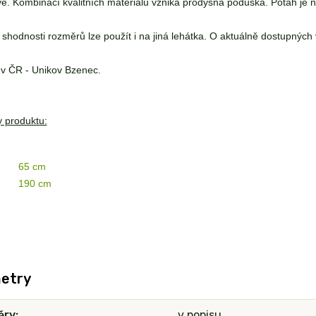
. Kombinací kvalitních materiálů vzniká prodyšná poduška. Potah je
 shodnosti rozměrů lze použít i na jiná lehátka. O aktuálně dostupný
v ČR - Unikov Bzenec.
 produktu:
65 cm
190 cm
etry
ěry
v popisu