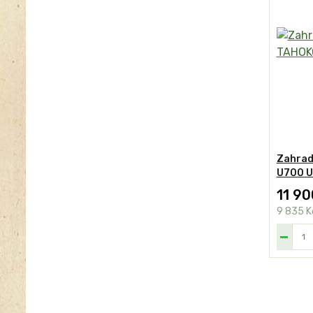
Zahrad
U700 U
11 90
9 835 