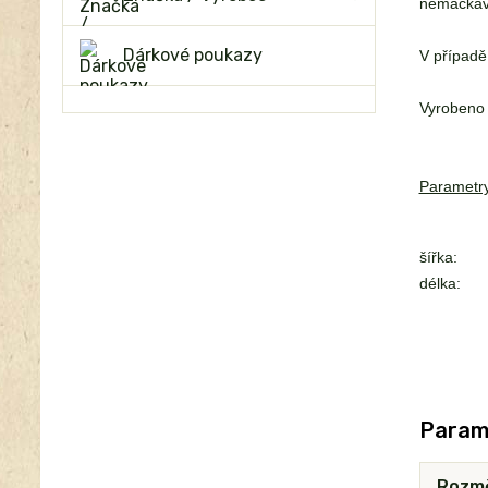
nemačkavé
Dárkové poukazy
V případě
Vyrobeno 
Parametry
šířka:
délka:
Param
Rozm