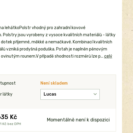
 na lehátkoPolstr vhodný pro zahradní kovové
. Polstry jsou vyrobeny z vysoce kvalitních materiálů - látky
a dotek příjemné, měkké a nemačkavé. Kombinací kvalitních
álů vzniká prodyšná poduška. Potah je naplněn pěnovým
 ovinutým rounem.V případě shodnosti rozměrů lze p...
celý
tupnost
Není skladem
r látky
635 Kč
Momentálně není k dispozici
1 Kč
bez DPH