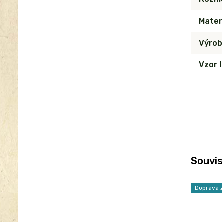
Mater
Výrob
Vzor 
Souvis
Doprava