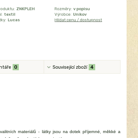
roduktu:
ZNKPLEH
Rozměry:
v popisu
l:
textil
Výrobce:
Unikov
tky:
Lucas
Hlídat cenu / dostupnost
ntáře
0
Související zboží
4
valitních materiálů - látky jsou na dotek příjemné, měkké a