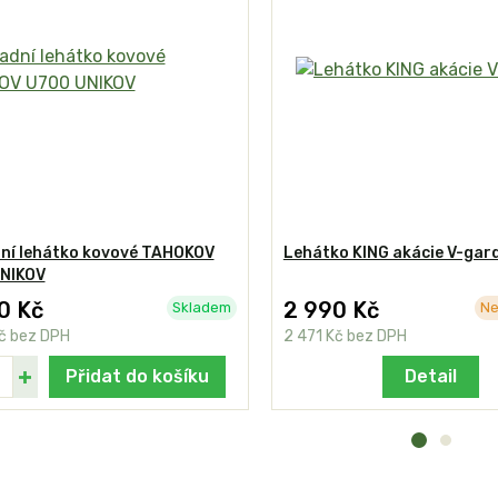
ní lehátko kovové TAHOKOV
Lehátko KING akácie V-gar
NIKOV
0 Kč
2 990 Kč
Skladem
Ne
Kč
bez DPH
2 471 Kč
bez DPH
Přidat do košíku
Detail