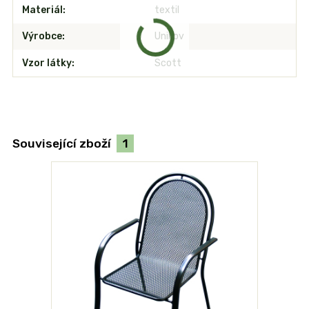
Materiál
textil
Výrobce
Unikov
Vzor látky
Scott
Související zboží
1