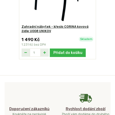
Zahradní nábytek - křeslo CORINA kovová
židle U008 UNIKOV
1 490 Kč
Skladem
1 231 Kč
bez DPH
Přidat do košíku
Doporučení zákazníků
Rychlost dodání zboží
Koukněte na nezávislé
Zboží vám dodáme do druhého