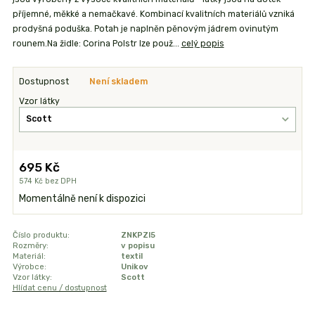
příjemné, měkké a nemačkavé. Kombinací kvalitních materiálů vzniká
prodyšná poduška. Potah je naplněn pěnovým jádrem ovinutým
rounem.Na židle: Corina Polstr lze použ...
celý popis
Dostupnost
Není skladem
Vzor látky
695 Kč
574 Kč
bez DPH
Momentálně není k dispozici
Číslo produktu:
ZNKPZI5
Rozměry:
v popisu
Materiál:
textil
Výrobce:
Unikov
Vzor látky:
Scott
Hlídat cenu / dostupnost