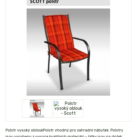
Polstr vysoký obloukPolstr vhodný pro zahradní nábytek. Polstry
jsou vyrobeny z vysoce kvalitních materiálů - látky jsou na dotek