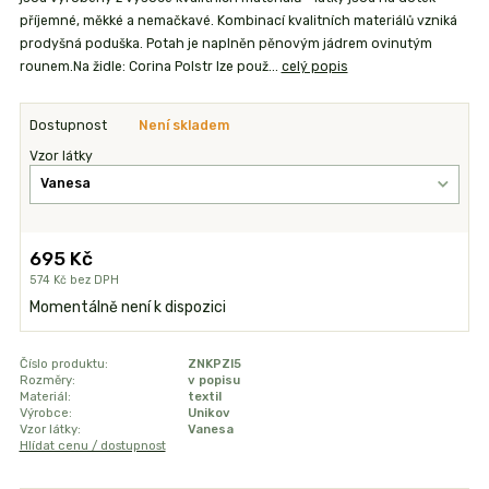
příjemné, měkké a nemačkavé. Kombinací kvalitních materiálů vzniká
prodyšná poduška. Potah je naplněn pěnovým jádrem ovinutým
rounem.Na židle: Corina Polstr lze použ...
celý popis
Dostupnost
Není skladem
Vzor látky
695 Kč
574 Kč
bez DPH
Momentálně není k dispozici
Číslo produktu:
ZNKPZI5
Rozměry:
v popisu
Materiál:
textil
Výrobce:
Unikov
Vzor látky:
Vanesa
Hlídat cenu / dostupnost