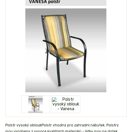
Polstr vysoký obloukPolstr vhodný pro zahradní nábytek. Polstry
jsou vyrobeny z vysoce kvalitních materiálů - látky jsou na dotek