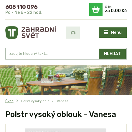
605 110 096
0
ks
za
0,00 Kč
Po - Ne 6 - 22 hod.
Menu
HLEDAT
Úvod
Polstr vysoký oblouk - Vanesa
Polstr vysoký oblouk - Vanesa