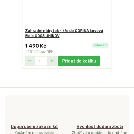
Zahradní nábytek - křeslo CORINA kovová
židle U008 UNIKOV
1 490 Kč
Skladem
1 231 Kč
bez DPH
Přidat do košíku
Doporučení zákazníků
Rychlost dodání zboží
Koukněte na nezávislé
Zboží vám dodáme do druhého