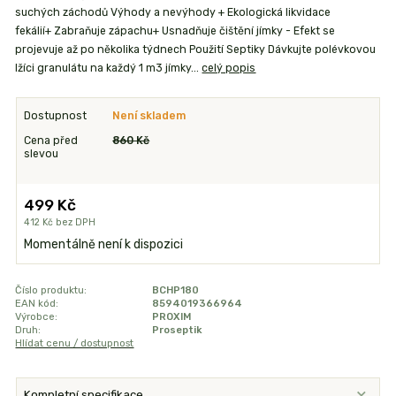
suchých záchodů Výhody a nevýhody + Ekologická likvidace
fekálií+ Zabraňuje zápachu+ Usnadňuje čištění jímky - Efekt se
projevuje až po několika týdnech Použití Septiky Dávkujte polévkovou
lžíci granulátu na každý 1 m3 jímky...
celý popis
Dostupnost
Není skladem
Cena před
860 Kč
slevou
499 Kč
412 Kč
bez DPH
Momentálně není k dispozici
Číslo produktu:
BCHP180
EAN kód:
8594019366964
Výrobce:
PROXIM
Druh:
Proseptik
Hlídat cenu / dostupnost
Kompletní specifikace