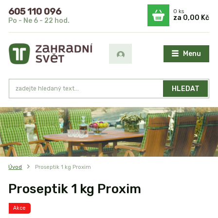
605 110 096
0
ks
za
0,00 Kč
Po - Ne 6 - 22 hod.
Menu
HLEDAT
Úvod
Proseptik 1 kg Proxim
Proseptik 1 kg Proxim
Akce