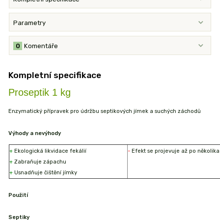
Parametry
0
Komentáře
Kompletní specifikace
Proseptik 1 kg
Enzymatický přípravek pro údržbu septikových jímek a suchých záchodů
Výhody a nevýhody
+
Ekologická likvidace fekálií
-
Efekt se projevuje až po několik
+
Zabraňuje zápachu
+
Usnadňuje čištění jímky
Použití
Septiky