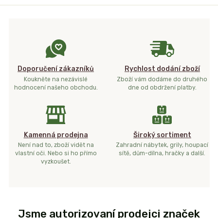
Doporučení zákazníků
Rychlost dodání zboží
Koukněte na nezávislé
Zboží vám dodáme do druhého
hodnocení našeho obchodu.
dne od obdržení platby.
Kamenná prodejna
Široký sortiment
Není nad to, zboží vidět na
Zahradní nábytek, grily, houpací
vlastní oči. Nebo si ho přímo
sítě, dům-dílna, hračky a další.
vyzkoušet.
Jsme autorizovaní prodejci značek