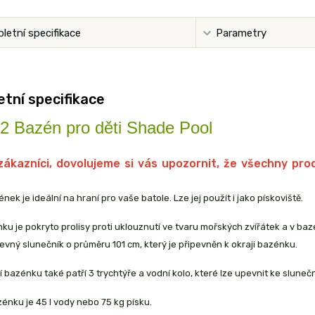
letní specifikace
Parametry
tní specifikace
 Bazén pro děti Shade Pool
zákazníci, dovolujeme si vás upozornit, že všechny p
nek je ideální na hraní pro vaše batole. Lze jej použít i jako pískoviště.
u je pokryto prolisy proti uklouznutí ve tvaru mořských zvířátek a v ba
vný slunečník o průměru 101 cm, který je připevněn k okraji bazénku.
 bazénku také patří 3 trychtýře a vodní kolo, které lze upevnit ke slunečn
nku je 45 l vody nebo 75 kg písku.