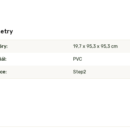
etry
ěry
19,7 x 95,3 x 95,3 cm
iál
PVC
ce
Step2