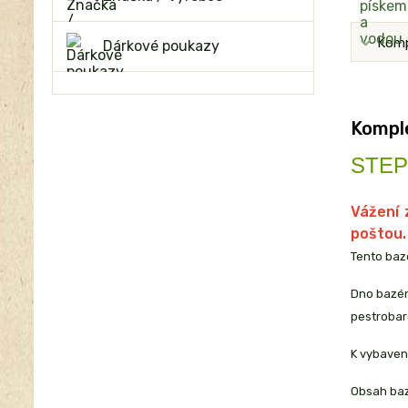
Komp
Dárkové poukazy
Komple
STEP2
Vážení 
poštou.
Tento bazé
Dno bazénk
pestrobare
K vybavení
Obsah bazé