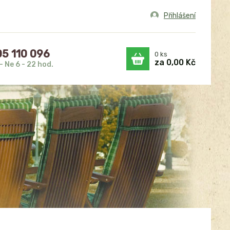
Přihlášení
5 110 096
0
ks
za
0,00 Kč
- Ne 6 - 22 hod.