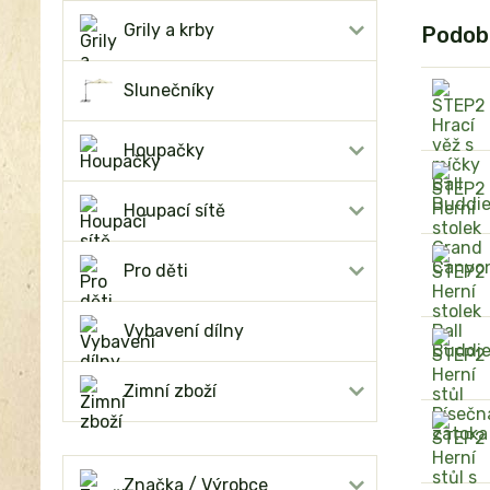
Grily a krby
Podob
Slunečníky
Houpačky
Houpací sítě
Pro děti
Vybavení dílny
Zimní zboží
Značka / Výrobce