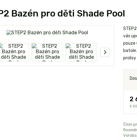
2 Bazén pro děti Shade Pool
STEP2 
vás up
pouze 
batole.
prolisy
Dos
2 
2 20
Číslo p
Rozměr
Výrobc