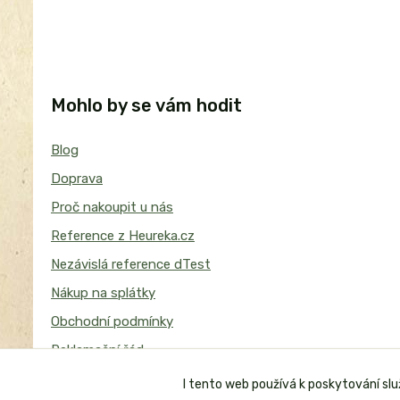
Mohlo by se vám hodit
Blog
Doprava
Proč nakoupit u nás
Reference z Heureka.cz
Nezávislá reference dTest
Nákup na splátky
Obchodní podmínky
Reklamační řád
I tento web používá k poskytování sl