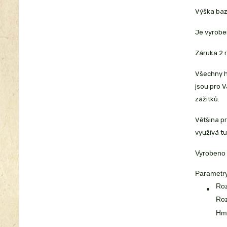
Výška baz
Je vyrobe
Záruka 2 r
Všechny h
jsou pro 
zážitků.
Většina pr
využívá tu
Vyrobeno
Parametry
Roz
Roz
Hmo