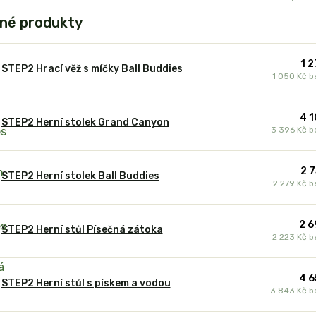
né produkty
1 2
STEP2 Hrací věž s míčky Ball Buddies
1 050 Kč
b
4 1
STEP2 Herní stolek Grand Canyon
3 396 Kč
b
2 7
STEP2 Herní stolek Ball Buddies
2 279 Kč
b
2 6
STEP2 Herní stůl Písečná zátoka
2 223 Kč
b
4 6
STEP2 Herní stůl s pískem a vodou
3 843 Kč
b