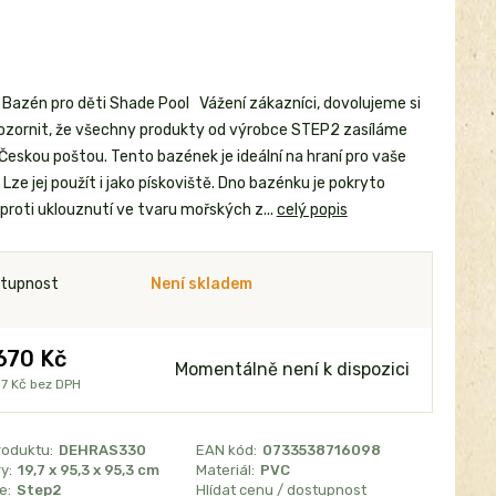
Bazén pro děti Shade Pool Vážení zákazníci, dovolujeme si
ozornit, že všechny produkty od výrobce STEP2 zasíláme
Českou poštou. Tento bazének je ideální na hraní pro vaše
 Lze jej použít i jako pískoviště. Dno bazénku je pokryto
 proti uklouznutí ve tvaru mořských z...
celý popis
tupnost
Není skladem
670 Kč
Momentálně není k dispozici
7 Kč
bez DPH
roduktu:
DEHRAS330
EAN kód:
0733538716098
y:
19,7 x 95,3 x 95,3 cm
Materiál:
PVC
e:
Step2
Hlídat cenu / dostupnost