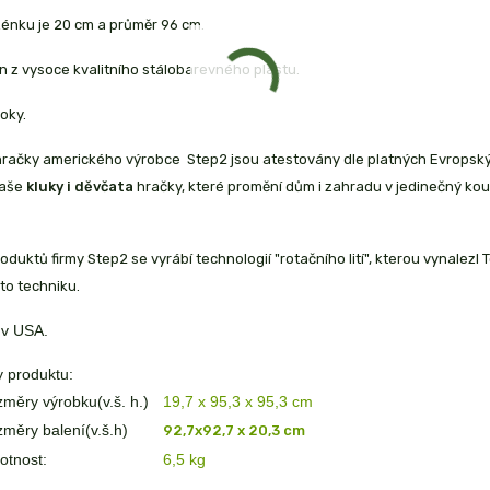
énku je 20 cm a průměr 96 cm.
n z vysoce kvalitního stálobarevného plastu.
oky.
račky amerického výrobce Step2 jsou atestovány dle platných Evropský
Vaše
kluky i děvčata
hračky, které promění dům i zahradu v jedinečný ko
oduktů firmy Step2 se vyrábí technologií "rotačního lití", kterou vynalezl
to techniku.
 v USA.
 produktu:
měry výrobku(v.š. h.)
19,7 x 95,3 x 95,3 cm
měry balení(v.š.h)
92,7x92,7 x 20,3 cm
tnost:
6,5 kg