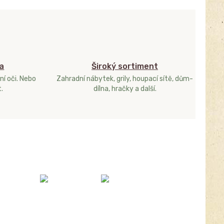
a
Široký sortiment
ní oči. Nebo
Zahradní nábytek, grily, houpací sítě, dům-
.
dílna, hračky a další.