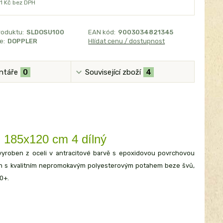
1 Kč
bez DPH
roduktu:
SLDOSU100
EAN kód:
9003034821345
e:
DOPPLER
Hlídat cenu / dostupnost
ntáře
0
Související zboží
4
85x120 cm 4 dílný
 vyroben z oceli v antracitové barvě s epoxidovou povrchovou
ben s kvalitním nepromokavým polyesterovým potahem beze švů,
0+.