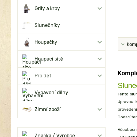
Grily a krby
Slunečníky
Houpačky
Komp
Houpací sítě
Komple
Pro děti
Slun
Vybavení dílny
Tento slu
úpravou. 
Zimní zboží
provedení
Dodací ter
Všeobecné
Značka / Výrobce