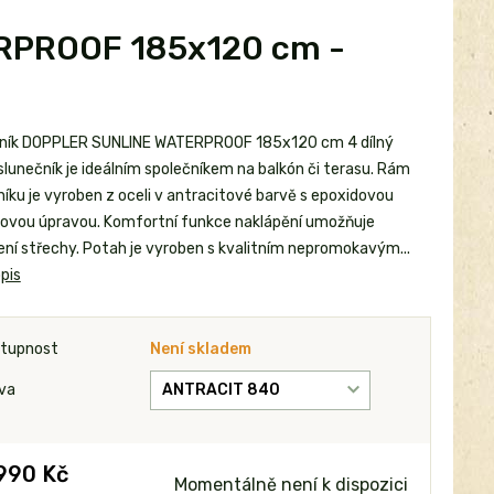
RPROOF 185x120 cm -
ník DOPPLER SUNLINE WATERPROOF 185x120 cm 4 dílný
slunečník je ideálním společníkem na balkón či terasu. Rám
níku je vyroben z oceli v antracitové barvě s epoxidovou
ovou úpravou. Komfortní funkce naklápění umožňuje
ení střechy. Potah je vyroben s kvalitním nepromokavým...
pis
tupnost
Není skladem
va
990 Kč
Momentálně není k dispozici