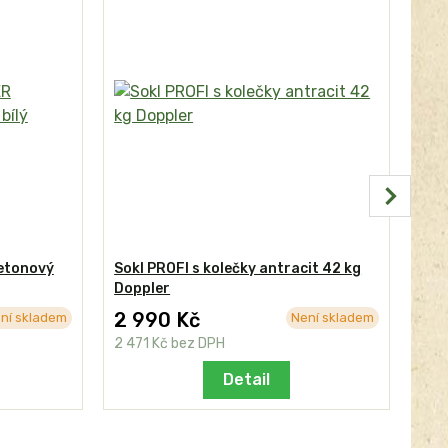
etonový
Sokl PROFI s kolečky antracit 42 kg
Dla
Doppler
DO
2 990 Kč
1 
ní skladem
Není skladem
2 471 Kč
bez DPH
1 6
Detail