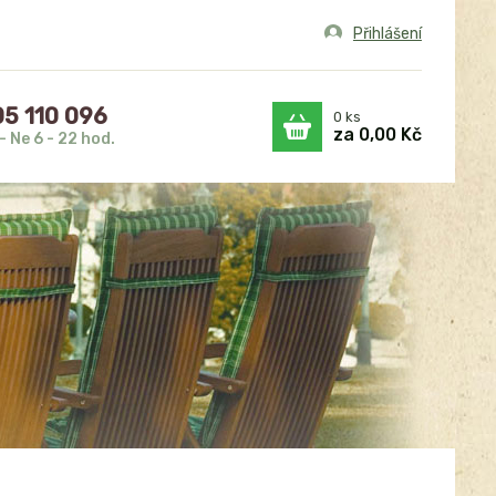
Přihlášení
5 110 096
0
ks
za
0,00 Kč
- Ne 6 - 22 hod.