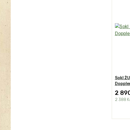
Sokl Ž
Dopple
2 89
2 388 