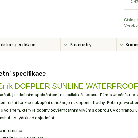
2 47
Číslo p
Výrobc
letní specifikace
Parametry
Kome
tní specifikace
ečník DOPPLER SUNLINE WATERPROOF 1
nečník je ideálním společníkem na balkón či terasu. Rám slunečníku je
Komfortní funkce naklápění umožňuje naklopení střechy. Potah je vyro
 s volánem, který je odolný povětrnostním vlivům s dobrou UV ochranou 8
mín 4 - 6 týdnů od objednání.
 informace: