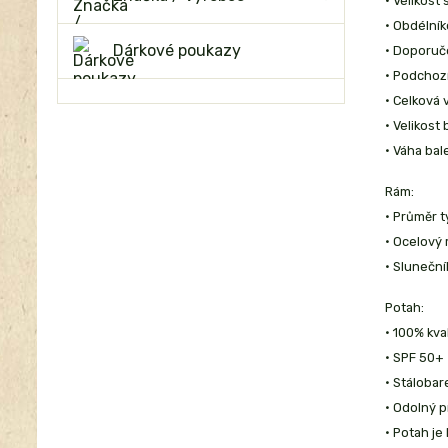
• Velikost
• Obdélník
Dárkové poukazy
• Doporuč
• Podchoz
• Celková
• Velikost
• Váha bale
Rám:
• Průměr 
• Ocelový
• Sluneční
Potah:
• 100% kva
• SPF 50+
• Stáloba
• Odolný p
• Potah je