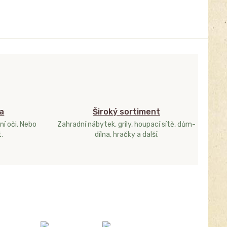
a
Široký sortiment
ní oči. Nebo
Zahradní nábytek, grily, houpací sítě, dům-
.
dílna, hračky a další.