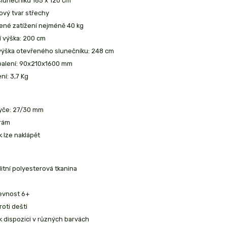
 slunečníku 185 x 120 cm
ový tvar střechy
ené zatížení nejméně 40 kg
í výška: 200 cm
 výška otevřeného slunečníku: 248 cm
 balení: 90x210x1600 mm
ní: 3,7 Kg
tyče: 27/30 mm
 rám
k lze naklápět
litní polyesterová tkanina
revnost 6+
roti dešti
 k dispozici v různých barvách