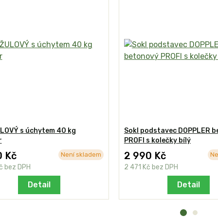
ULOVÝ s úchytem 40 kg
Sokl podstavec DOPPLER b
r
PROFI s kolečky bílý
0 Kč
2 990 Kč
Není skladem
Ne
Kč
bez DPH
2 471 Kč
bez DPH
Detail
Detail