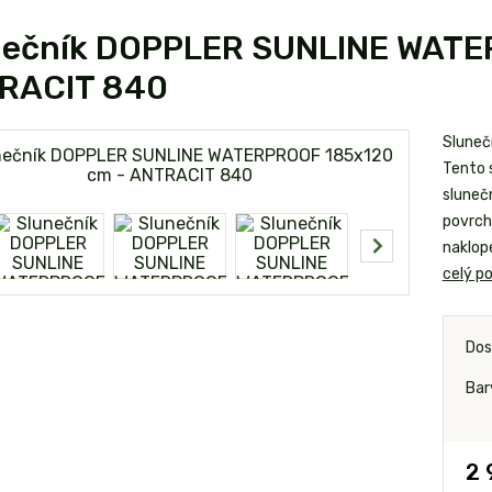
nečník DOPPLER SUNLINE WATE
RACIT 840
Sluneč
Tento 
sluneč
povrch
naklop
celý po
Dos
Bar
2 