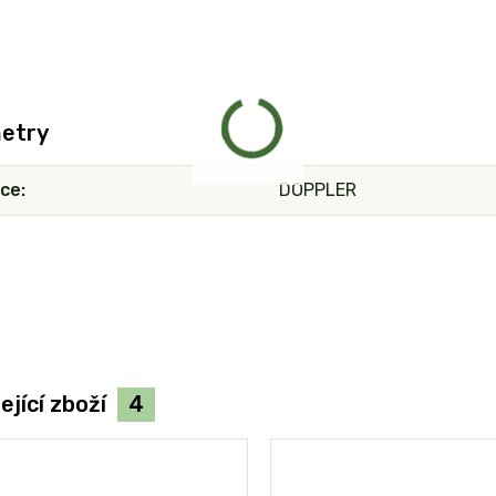
etry
ce
DOPPLER
ející zboží
4