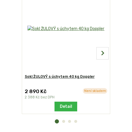
Sokl ŽULOVÝ s úchytem 40 kg Doppler
Sokl pods
kolečky bí
2 890 Kč
2 990 K
Není skladem
2 388 Kč
bez DPH
2 471 Kč
be
Detail