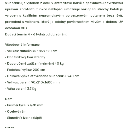
slunečníku je vyroben z oceli v antracitové barvě s epoxidovou povrchovou
úpravou. Komfortní funkce naklápění umožňuje naklopení střechy. Potah je
vyroben s kvalitním nepromokavým polyesterovým potahem beze švů,
provedení s volánem, který je odolný povětrnostním vlivům s dobrou UV
ochranou 80+.
Dodací termín 4 - 6 týdnů od objednání.
Všeobecné informace:
• Velikost slunečníku 185 x 120 cm
• Obdélníkový tvar střechy
• Doporučené zatížení nejméně 40 kg
• Podchozí výška: 200 cm
• Celková výška otevřeného slunečníku: 248 cm
• Velikost balení: 90x210x1600 mm
• Váha balení: 3,7 Kg
Rám:
• Průměr tyče: 27/30 mm
• Ocelový rám
• Slunečník lze naklápět