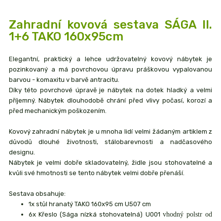
Zahradní kovová sestava SÁGA II.
1+6 TAKO 160x95cm
Elegantní, praktický a lehce udržovatelný kovový nábytek je
pozinkovaný a má povrchovou úpravu práškovou vypalovanou
barvou - komaxitu v barvě antracitu.
Díky této povrchové úpravě je nábytek na dotek hladký a velmi
příjemný. Nábytek dlouhodobě chrání před vlivy počasí, korozí a
před mechanickým poškozením.
Kovový zahradní nábytek je u mnoha lidí velmi žádaným artiklem z
důvodů dlouhé životnosti, stálobarevnosti a nadčasového
designu.
Nábytek je velmi dobře skladovatelný, židle jsou stohovatelné a
kvůli své hmotnosti se tento nábytek velmi dobře přenáší.
Sestava obsahuje:
1x stůl hranatý TAKO 160x95 cm U507
cm
6x Křeslo (Sága nízká stohovatelná) U001
vhodný polstr od