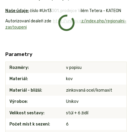
Naše údaje:
číslo #Un13001, prodejce Vilém Tetera - KATEON
Autorizovaní dealeři zde:
http://unikov.cz/index.php/regionalni-
zastoupeni
Parametry
Rozměry
v popisu
Materiál
kov
Materiál - bližší
zinkovaná ocel/komaxit
Výrobce
Unikov
Velikost sestavy
stůl + 6 židlí
Počet míst k sezení
6