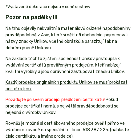
*Vystavené dekorace nejsou v ceně sestavy.
Pozor na padělky !!!
Na trhu objevily nekvalitní a materiálově ošizené napodobeniny
pravděpodobně z Asie, které si někteří obchodníci pojmenovali
názvy značky Unikov, včetně obrázků a parazitují tak na
dobrém jméně Unikovu.
Na základě těchto zjištění společnost Unikov přistoupila k
vydávání certifikátů prověřeným prodejcům, kteří nabízejí
kvalitní výrobky a jsou oprávněni zastupovat značku Unikov.
Každý prodejce originálních produktů Unikov se musí prokázat
certifikátem.
Požadujte po svém prodejci předložení certifikátu!
Pokud
prodejce certifikát nemá, s největší pravděpodobností se
nejedná o výrobky Unikov.
Rovněž je možné si certifikovaného prodejce ověřit přímo ve
výrobním závodě na speciální tel. lince 518 387 225. (nahlaste
číslo certifikátu a jméno prodejce).