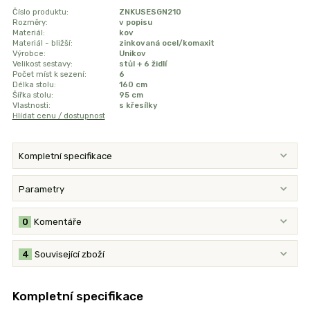
Číslo produktu:
ZNKUSESGN210
Rozměry:
v popisu
Materiál:
kov
Materiál - bližší:
zinkovaná ocel/komaxit
Výrobce:
Unikov
Velikost sestavy:
stůl + 6 židlí
Počet míst k sezení:
6
Délka stolu:
160 cm
Šířka stolu:
95 cm
Vlastnosti:
s křesílky
Hlídat cenu / dostupnost
Kompletní specifikace
Parametry
0
Komentáře
4
Související zboží
Kompletní specifikace