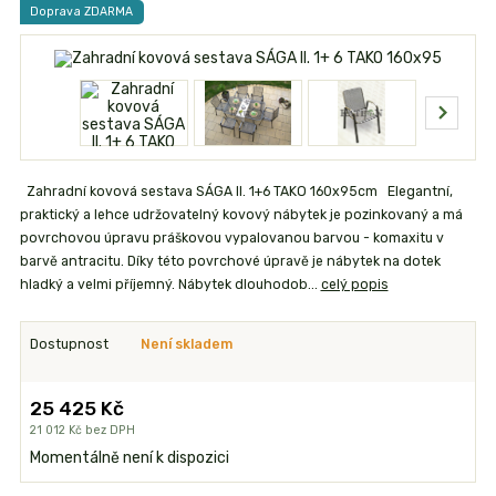
Doprava ZDARMA
Zahradní kovová sestava SÁGA II. 1+6 TAKO 160x95cm Elegantní,
praktický a lehce udržovatelný kovový nábytek je pozinkovaný a má
povrchovou úpravu práškovou vypalovanou barvou - komaxitu v
barvě antracitu. Díky této povrchové úpravě je nábytek na dotek
hladký a velmi příjemný. Nábytek dlouhodob...
celý popis
Dostupnost
Není skladem
25 425 Kč
21 012 Kč
bez DPH
Momentálně není k dispozici