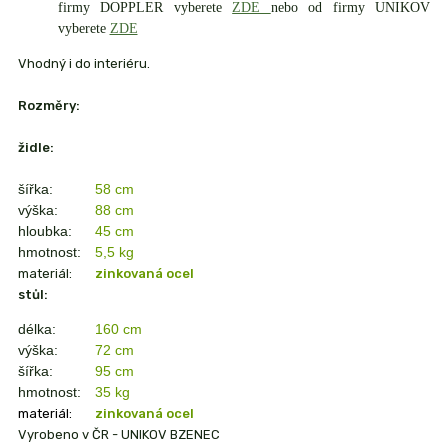
firmy DOPPLER vyberete
ZDE
nebo od firmy UNIKOV
vyberete
ZDE
Vhodný i do interiéru.
Rozměry:
židle:
šířka:
58 cm
výška:
88 cm
hloubka:
45 cm
hmotnost:
5,5 kg
materiál:
zinkovaná ocel
stůl:
délka:
160 cm
výška:
72 cm
šířka:
95 cm
hmotnost:
35 kg
materiál:
zinkovaná ocel
Vyrobeno v ČR - UNIKOV BZENEC