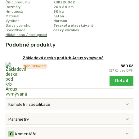
Číslo produktu:
KGKZD0062
Rozměry:
96 x 64 cm
Hmotnost:
90 kg
Materiál:
beton
Výrobce:
Norman
Barva povrchu:
Terakota otryskávaný
Specifikace:
český výrobek
Hlídat cenu / dostupnost
Podobné produkty
Základová deska pod krb Arcus vymývaná
880 Kč
Není skladem
727 Kč
bez DPH
Detail
Kompletní specifikace
Parametry
0
Komentáře