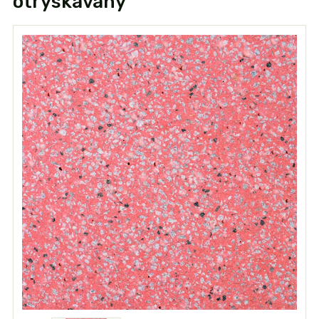
otryskávaný