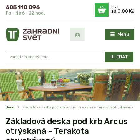
605 110 096
0
ks
za
0,00 Kč
Po - Ne 6 - 22 hod.
Menu
HLEDAT
Úvod
Základová deska pod krb Arcus otrýskaná - Terakota otryskávaný
Základová deska pod krb Arcus
otrýskaná - Terakota