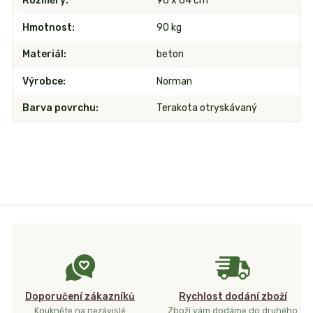
Rozměry
96 x 64 cm
Hmotnost
90 kg
Materiál
beton
Výrobce
Norman
Barva povrchu
Terakota otryskávaný
Doporučení zákazníků
Rychlost dodání zboží
Koukněte na nezávislé
Zboží vám dodáme do druhého