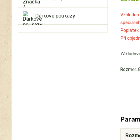
Vzhledem
Dárkové poukazy
speciální
Poplatek 
Při objed
Základov
Rozměr: 
Param
Rozm