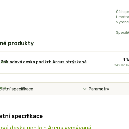
Číslo p
Hmotno
Výrobc
Specifi
né produkty
1 
Základová deska pod krb Arcus otrýskaná
942 Kč
b
letní specifikace
Parametry
tní specifikace
ová deska pod krb Arcus vymývaná