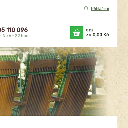
Přihlášení
5 110 096
0
ks
za
0,00 Kč
- Ne 6 - 22 hod.