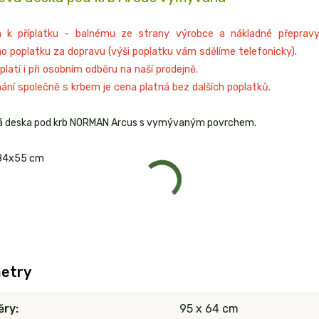
 k příplatku - balnému ze strany výrobce a nákladné přepravy
ho poplatku za dopravu (výši poplatku vám sdělíme telefonicky).
platí i při osobním odběru na naší prodejně.
nání společně s krbem je cena platná bez dalších poplatků.
á deska pod krb NORMAN Arcus s vymývaným povrchem.
84x55 cm
etry
ěry
95 x 64 cm