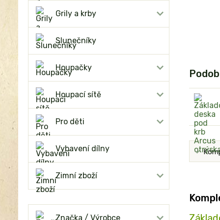
Grily a krby
Slunečníky
Houpačky
Podob
Houpací sítě
Pro děti
Vybavení dílny
Komp
Zimní zboží
Komple
Základ
Značka / Výrobce