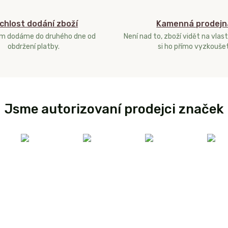
chlost dodání zboží
Kamenná prodejn
ám dodáme do druhého dne od
Není nad to, zboží vidět na vlast
obdržení platby.
si ho přímo vyzkoušet
Jsme autorizovaní prodejci značek