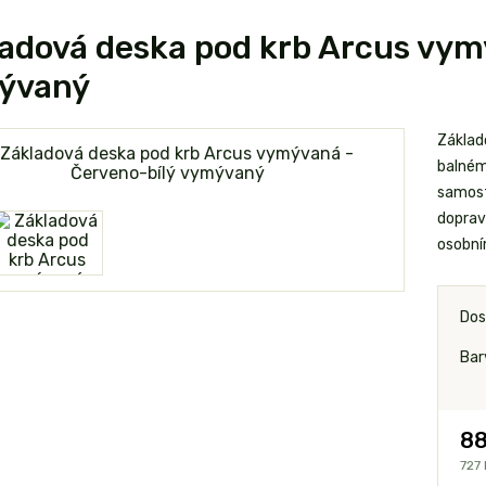
adová deska pod krb Arcus vym
ývaný
Základ
balném
samost
dopravu
osobním
Dos
Bar
88
727 