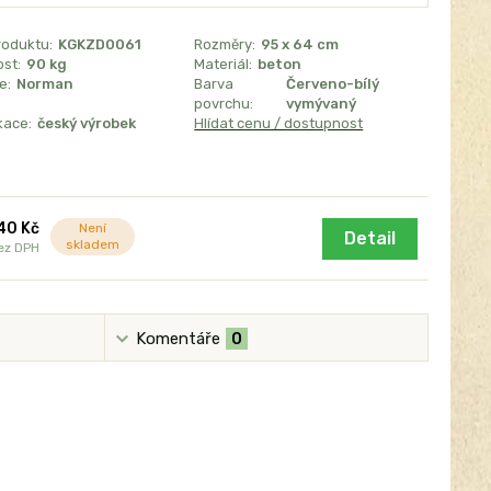
roduktu:
KGKZD0061
Rozměry:
95 x 64 cm
st:
90 kg
Materiál:
beton
e:
Norman
Barva
Červeno-bílý
povrchu:
vymývaný
kace:
český výrobek
Hlídat cenu / dostupnost
140 Kč
Není
Detail
skladem
ez DPH
Komentáře
0