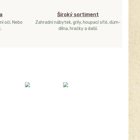
a
Široký sortiment
ní oči. Nebo
Zahradní nábytek, grily, houpací sítě, dům-
.
dílna, hračky a další.