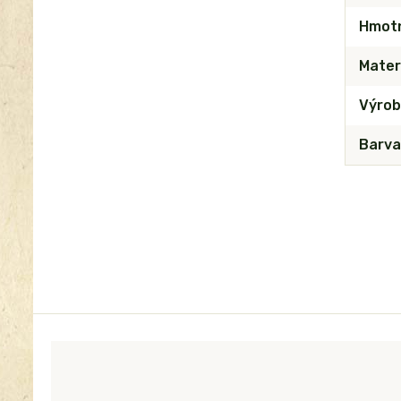
Hmot
Mater
Výrob
Barva