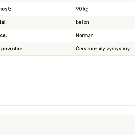
nost
90 kg
iál
beton
ce
Norman
 povrchu
Červeno-bílý vymývaný