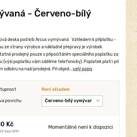
ývaná - Červeno-bílý
ová deska pod krb Arcus vymývaná Vzhledem k příplatku -
u ze strany výrobce a nákladné přepravy je výrobek
atně prodejný pouze s připočítáním speciálního poplatku za
 (výši poplatku vám sdělíme telefonicky). Poplatek platí i při
 odběru na naší prodejně. Při objed...
celý popis
tupnost
Není skladem
va povrchu
0 Kč
Momentálně není k dispozici
Kč
bez DPH