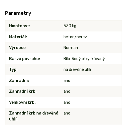
Parametry
Hmotnost
530 kg
Materiál
beton/nerez
Výrobce
Norman
Barva povrchu
Bílo-šedý otryskávaný
Typ
na dřevěné uhlí
Zahradní
ano
Zahradní krb
ano
Venkovní krb
ano
Zahradní krb na dřevěné
ano
uhlí