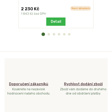
2 230 Kč
1 036 K
Není skladem
1 843 Kč
bez DPH
856 Kč
bez
Detail
Doporučení zákazníků
Rychlost dodání zboží
Koukněte na nezávislé
Zboží vám dodáme do druhého
hodnocení našeho obchodu.
dne od obdržení platby.