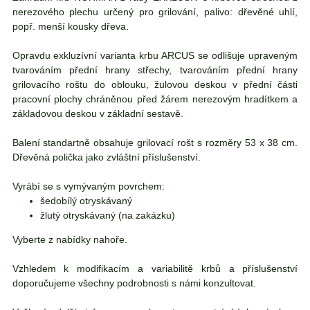
nerezového plechu určený pro grilování, palivo: dřevěné uhlí,
popř. menší kousky dřeva.
Opravdu exkluzívní varianta krbu ARCUS se odlišuje upraveným
tvarováním přední hrany střechy, tvarováním přední hrany
grilovacího roštu do oblouku, žulovou deskou v přední části
pracovní plochy chráněnou před žárem nerezovým hradítkem a
základovou deskou v základní sestavě.
Balení standartně obsahuje grilovací rošt s rozměry 53 x 38 cm.
Dřevěná polička jako zvláštní příslušenství.
Vyrábí se s vymývaným povrchem:
šedobílý otryskávaný
žlutý otryskávaný (na zakázku)
Vyberte z nabídky nahoře.
Vzhledem k modifikacím a variabilitě krbů a příslušenství
doporučujeme všechny podrobnosti s námi konzultovat.