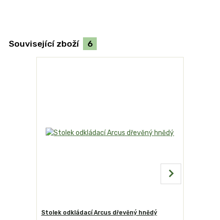
Související zboží
6
Stolek odkládací Arcus dřevěný hnědý
Ochranný 