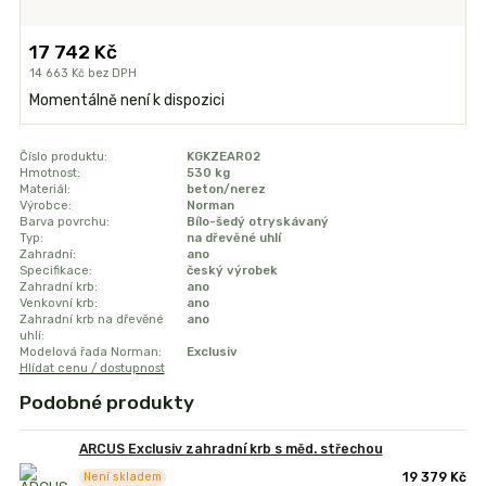
17 742 Kč
14 663 Kč
bez DPH
Momentálně není k dispozici
Číslo produktu:
KGKZEAR02
Hmotnost:
530 kg
Materiál:
beton/nerez
Výrobce:
Norman
Barva povrchu:
Bílo-šedý otryskávaný
Typ:
na dřevěné uhlí
Zahradní:
ano
Specifikace:
český výrobek
Zahradní krb:
ano
Venkovní krb:
ano
Zahradní krb na dřevěné
ano
uhlí:
Modelová řada Norman:
Exclusiv
Hlídat cenu / dostupnost
Podobné produkty
ARCUS Exclusiv zahradní krb s měd. střechou
19 379 Kč
Není skladem