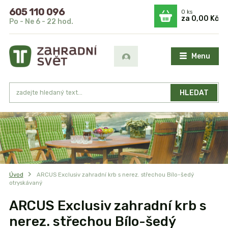
605 110 096
0
ks
za
0,00 Kč
Po - Ne 6 - 22 hod.
Menu
HLEDAT
Úvod
ARCUS Exclusiv zahradní krb s nerez. střechou Bílo-šedý
otryskávaný
ARCUS Exclusiv zahradní krb s
nerez. střechou Bílo-šedý