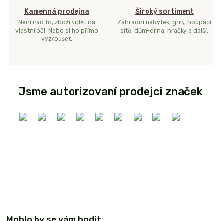
Kamenná prodejna
Široký sortiment
Není nad to, zboží vidět na
Zahradní nábytek, grily, houpací
vlastní oči. Nebo si ho přímo
sítě, dům-dílna, hračky a další.
vyzkoušet.
Jsme autorizovaní prodejci značek
Mohlo by se vám hodit