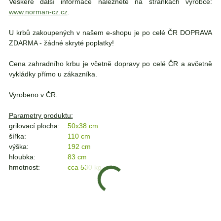
Veškeré další informace naleznete na stránkách výrobce:
www.norman-cz.cz
.
U krbů zakoupených v našem e-shopu je po celé ČR DOPRAVA
ZDARMA - žádné skryté poplatky!
Cena zahradního krbu je včetně dopravy po celé ČR a avčetně
vykládky přímo u zákazníka.
Vyrobeno v ČR.
Parametry produktu:
grilovací plocha:
50x38 cm
šířka:
110 cm
výška:
192 cm
hloubka:
83 cm
hmotnost:
cca 530 kg